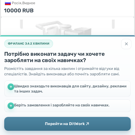
Росiя,
Видное
10000
RUB
×
ФРИЛАНС ЗА 2 ХВИЛИНИ
Потрібно виконати задачу чи хочете
заробляти на своїх навичках?
Розмістіть завдання за кілька хвилин і отримайте відгуки від
спеціалістів. Знайдіть виконавця або почніть заробляти самі.
Привет всем! Продаём котят
Швидко знаходьте виконавців для сайту, дизайну, реклами
+
19 день тому
та інших задач.
Росiя,
Троицк
500
RUB
Беріть замовлення і заробляйте на своїх навичках.
Ми використовуємо файли cookie, щоб покращити роботу та
+
підвищити ефективність сайту
Продовжуючи користування цим сайтом, Ви погоджуєтесь
на використання файлів cookie.
Перейти на DitWork
Окей! Зрозуміло
Додати
Головна
Повідомлення
Профіль