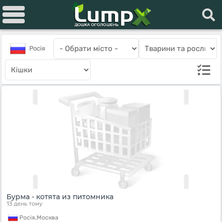
Росiя
Бурма - котята из питомника
13 день тому
Росiя,
Москва