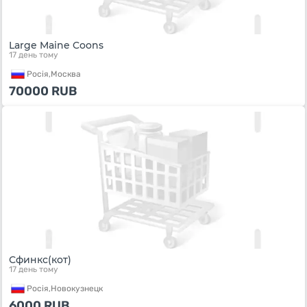
Large Maine Coons
17 день тому
Росiя,
Москва
70000
RUB
Сфинкс(кот)
17 день тому
Росiя,
Новокузнецк
6000
RUB