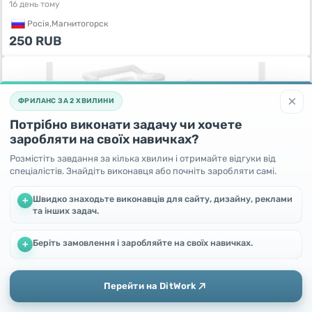
16 день тому
Росiя,
Магнитогорск
250
RUB
×
ФРИЛАНС ЗА 2 ХВИЛИНИ
Потрібно виконати задачу чи хочете
заробляти на своїх навичках?
Розмістіть завдання за кілька хвилин і отримайте відгуки від
спеціалістів. Знайдіть виконавця або почніть заробляти самі.
Швидко знаходьте виконавців для сайту, дизайну, реклами
+
та інших задач.
Утеплённые лосины / ритузы
16 день тому
Росiя,
Санкт-Петербург
Беріть замовлення і заробляйте на своїх навичках.
Ми використовуємо файли cookie, щоб покращити роботу та
+
підвищити ефективність сайту
400
RUB
Продовжуючи користування цим сайтом, Ви погоджуєтесь
на використання файлів cookie.
Перейти на DitWork
Окей! Зрозуміло
Додати
Головна
Повідомлення
Профіль