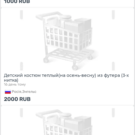
1000
RUB
Детский костюм теплый(на осень-весну) из футера (3-х
нитка)
16 день тому
Росiя,
Энгельс
2000
RUB