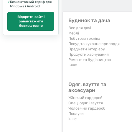
✓
Безкоштовний тариф для
Windows і Android
Відкрити сайт і
Будинок та дача
завантажити
безкоштовно
Все для дачі
Меблі
Побутова техніка
Посуд та кухонне приладдя
Предмети інтер'єру
Продукти харчування
Ремонт та будівництво
Iнше
Одяг, взуття та
аксесуари
Жіночий гардероб
Спец. одяг і взуття
Чоловічий гардероб
Послуги
інше