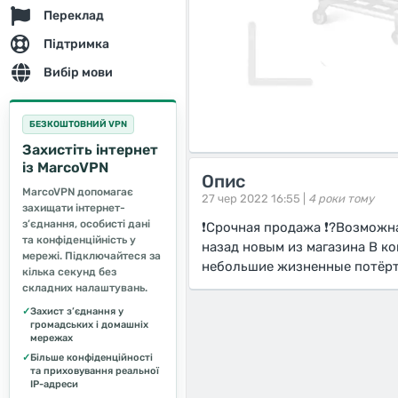
Переклад
Підтримка
Вибір мови
БЕЗКОШТОВНИЙ VPN
Захистіть інтернет
із MarcoVPN
Опис
MarcoVPN допомагає
27 чер 2022 16:55 |
4 роки тому
захищати інтернет-
з’єднання, особисті дані
❗️Срочная продажа ❗️?Возмож
та конфіденційність у
назад новым из магазина В ко
мережі. Підключайтеся за
небольшие жизненные потёр
кілька секунд без
складних налаштувань.
✓
Захист з’єднання у
громадських і домашніх
мережах
✓
Більше конфіденційності
та приховування реальної
IP-адреси