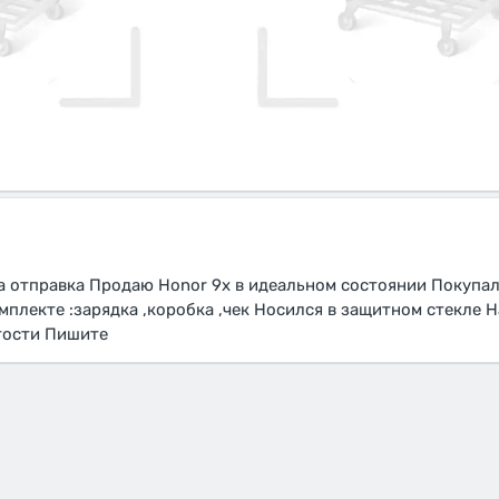
на отправка Продаю Honor 9x в идеальном состоянии Покупал
мплекте :зарядка ,коробка ,чек Носился в защитном стекле 
тости Пишите