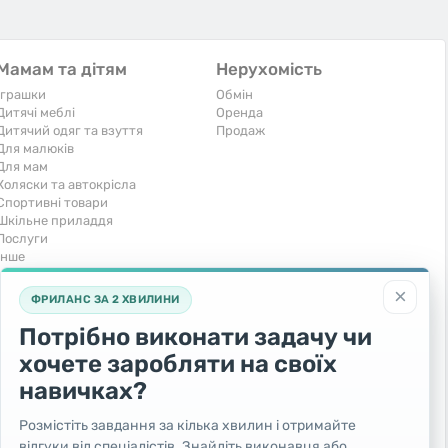
Мамам та дітям
Нерухомість
Іграшки
Обмін
Дитячі меблі
Оренда
Дитячий одяг та взуття
Продаж
Для малюків
Для мам
Коляски та автокрісла
Спортивні товари
Шкільне приладдя
Послуги
Iнше
Тварини та рослини
Транспорт
×
ФРИЛАНС ЗА 2 ХВИЛИНИ
Акваріумістика
Вантажівки та спецтехніка
Кішки
Запчастини та аксесуари
Потрібно виконати задачу чи
Послуги
Комерційний транспорт
хочете заробляти на своїх
Рослини та дерева
Легкові автомобілі
Собаки
Мото
навичках?
Товари для тварин
Повітряний транспорт
Інші тварини
Послуги
Розмістіть завдання за кілька хвилин і отримайте
Яхти, човни, байдарки
відгуки від спеціалістів. Знайдіть виконавця або