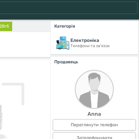
128гб
Категорія
Електроніка
Телефони та зв'язок
Продавець
Anna
Переглянути телефон
Зателефонувати