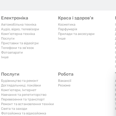
Електроніка
Краса і здоров'я
Автомобільна техніка
Косметика
Аудіо, відео, телевізори
Парфумерія
Комп'ютерна техніка
Прилади та аксесуари
Послуги
Iнше
Приставки та відеоігри
Телефони та зв'язок
Фотоапарати
Iнше
Послуги
Робота
Будівництво та ремонт
Вакансії
Доглядальниці, покоївки
Резюме
Комп'ютери, Інтернет
Навчання та репетиторство
Перевезення та транспорт
Ремонт та встановлення техніки
Свята та заходи
Фотозйомка та відеозйомка