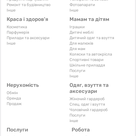
Ремонт та будівництво
Фотоапарати
Iнше
Iнше
Краса і здоров'я
Мамам та дітям
Косметика
Іграшки
Парфумерія
Дитячі меблі
Прилади та аксесуари
Дитячий одяг та взуття
Iнше
Для малюків
Для мам
Коляски та автокрісла
Спортивні товари
Шкільне приладдя
Послуги
Iнше
Нерухомість
Одяг, взуття та
аксесуари
Обмін
Оренда
Жіночий гардероб
Продаж
Спец. одяг і взуття
Чоловічий гардероб
Послуги
інше
Послуги
Робота