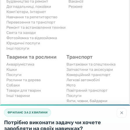
Будівництво та ремонт
Вакансії
Доглядальниці, покоївки
Резюме
Комп'ютери, Інтернет
Навчання та репетиторство
Перевезення та транспорт
Ремонт та встановлення техніки
Свята та заходи
Фотозйомка та відеозйомка
Юридичні послуги
Інші послуги
Тварини та рослини
Транспорт
Акваріумістика
Вантажівки та спецтехніка
Кішки
Запчастини та аксесуари
Послуги
Комерційний транспорт
Рослини та дерева
Легкові автомобілі
Собаки
Мото
Товари для тварин
Повітряний транспорт
Інші тварини
Послуги
Яхти, човни, байдарки
Інші транспортні засоби
×
ФРИЛАНС ЗА 2 ХВИЛИНИ
Хобі та відпочинок
Для бізнесу
Потрібно виконати задачу чи хочете
Книги та журнали
Готовий бізнес
Музичні інструменти
Устаткування для бізнесу
заробляти на своїх навичках?