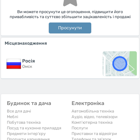
Ви можете просунути це оголошення, підвищити його
привабливість та суттєво збільшити зацікавленість і продажі
Просунути
Місцезнаходження
Росiя
Омск
Будинок та дача
Електроніка
Все для дачі
Автомобільна техніка
Меблі
Аудіо, відео, телевізори
Побутова техніка
Комп'ютерна техніка
Посуд та кухонне приладдя
Послуги
Предмети інтер'єру
Приставки та відеоігри
Продукти харчування
Телефони та зв'язок