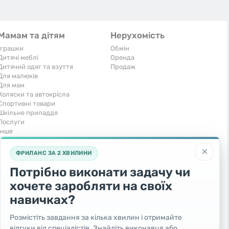
Мамам та дітям
Нерухомість
Іграшки
Обмін
Дитячі меблі
Оренда
Дитячий одяг та взуття
Продаж
Для малюків
Для мам
Коляски та автокрісла
Спортивні товари
Шкільне приладдя
Послуги
Iнше
Тварини та рослини
Транспорт
×
ФРИЛАНС ЗА 2 ХВИЛИНИ
Акваріумістика
Вантажівки та спецтехніка
Кішки
Запчастини та аксесуари
Потрібно виконати задачу чи
Послуги
Комерційний транспорт
хочете заробляти на своїх
Рослини та дерева
Легкові автомобілі
Собаки
Мото
навичках?
Товари для тварин
Повітряний транспорт
Інші тварини
Послуги
Розмістіть завдання за кілька хвилин і отримайте
Яхти, човни, байдарки
відгуки від спеціалістів. Знайдіть виконавця або