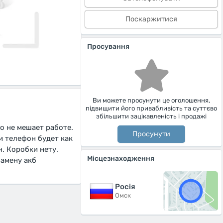
Поскаржитися
Просування
Ви можете просунути це оголошення,
підвищити його привабливість та суттєво
збільшити зацікавленість і продажі
о не мешает работе.
Просунути
и телефон будет как
н. Коробки нету.
Місцезнаходження
замену акб
Росiя
Омск