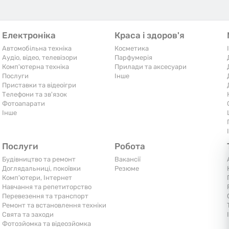
Електроніка
Краса і здоров'я
Автомобільна техніка
Косметика
Аудіо, відео, телевізори
Парфумерія
Комп'ютерна техніка
Прилади та аксесуари
Послуги
Iнше
Приставки та відеоігри
Телефони та зв'язок
Фотоапарати
Iнше
Послуги
Робота
Будівництво та ремонт
Вакансії
Доглядальниці, покоївки
Резюме
Комп'ютери, Інтернет
Навчання та репетиторство
Перевезення та транспорт
Ремонт та встановлення техніки
Свята та заходи
Фотозйомка та відеозйомка