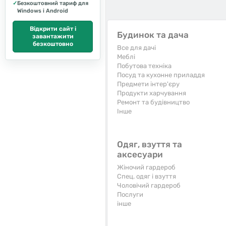
✓
Безкоштовний тариф для
Windows і Android
Відкрити сайт і
Будинок та дача
завантажити
безкоштовно
Все для дачі
Меблі
Побутова техніка
Посуд та кухонне приладдя
Предмети інтер'єру
Продукти харчування
Ремонт та будівництво
Iнше
Одяг, взуття та
аксесуари
Жіночий гардероб
Спец. одяг і взуття
Чоловічий гардероб
Послуги
інше