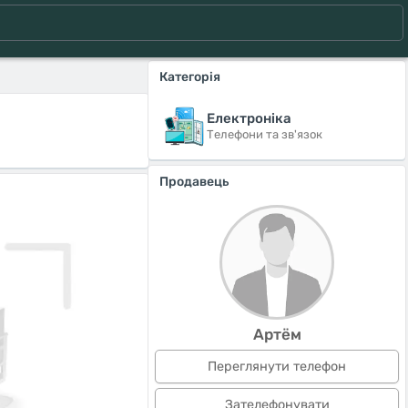
Категорія
Електроніка
Телефони та зв'язок
Продавець
Артём
Переглянути телефон
Зателефонувати