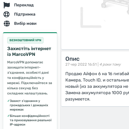
Переклад
Підтримка
Вибір мови
БЕЗКОШТОВНИЙ VPN
Захистіть інтернет
із MarcoVPN
Опис
MarcoVPN допомагає
27 чер 2022 16:51 |
4 роки тому
захищати інтернет-
з’єднання, особисті дані
Продаю Айфон 6 на 16 гигабай
та конфіденційність у
Камера, Touch ID, и остальн
мережі. Підключайтеся за
новый (из за аккумулятора не
кілька секунд без
Замена аккумулятора 1000 руб
складних налаштувань.
разумеется.
✓
Захист з’єднання у
громадських і домашніх
мережах
✓
Більше конфіденційності
та приховування реальної
IP-адреси