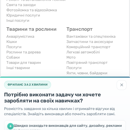
Свята та заходи
Фотозйомка та відеозйомка
Юридичні послуги
Інші послуги
Тварини та рослини
Транспорт
Акваріумістика
Вантажівки та спецтехніка
Кішки
Запчастини та аксесуари
Послуги
Комерційний транспорт
Рослини та дерева
Легкові автомобілі
Собаки
Мото
Товари для тварин
Повітряний транспорт
Інші тварини
Послуги
Яхти, човни, байдарки
Інші транспортні засоби
×
ФРИЛАНС ЗА 2 ХВИЛИНИ
Хобі та відпочинок
Для бізнесу
Потрібно виконати задачу чи хочете
Книги та журнали
Готовий бізнес
Музичні інструменти
Устаткування для бізнесу
заробляти на своїх навичках?
Полювання та рибальство
Послуги
Розмістіть завдання за кілька хвилин і отримайте відгуки від
Спорт і відпочинок
Iнше
спеціалістів. Знайдіть виконавця або почніть заробляти самі.
Iнше
Безкоштовно
Швидко знаходьте виконавців для сайту, дизайну, реклами
+