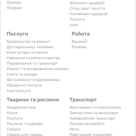
Оренда
Жіночий гардероб
Продаж
Спец. одяг і взуття
Чоловічий гардероб
Послуги
інше
Послуги
Робота
Будівництво та ремонт
Вакансії
Доглядальниці, покоївки
Резюме
Комп'ютери, Інтернет
Навчання та репетиторство
Перевезення та транспорт
Ремонт та встановлення техніки
Свята та заходи
Фотозйомка та відеозйомка
Юридичні послуги
Інші послуги
Тварини та рослини
Транспорт
Акваріумістика
Вантажівки та спецтехніка
Кішки
Запчастини та аксесуари
Послуги
Комерційний транспорт
Рослини та дерева
Легкові автомобілі
Собаки
Мото
Товари для тварин
Повітряний транспорт