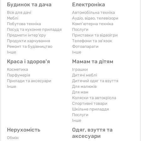
Будинок та дача
Електроніка
Все для дачі
Автомобільна техніка
Меблі
Аудіо, відео, телевізори
Побутова техніка
Комп'ютерна техніка
Посуд та кухонне приладдя
Послуги
Предмети інтер'єру
Приставки та відеоігри
Продукти харчування
Телефони та зв'язок
Ремонт та будівництво
Фотоапарати
Iнше
Iнше
Краса і здоров'я
Мамам та дітям
Косметика
Іграшки
Парфумерія
Дитячі меблі
Прилади та аксесуари
Дитячий одяг та взуття
Iнше
Для малюків
Для мам
Коляски та автокрісла
Спортивні товари
Шкільне приладдя
Послуги
Iнше
Нерухомість
Одяг, взуття та
аксесуари
Обмін