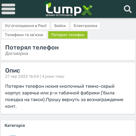
Усі оголошення в Росії
Бийск
Електроніка
Телефони та зв'язок
Потерял телефон
Потерял телефон
Договірна
Опис
27 чер 2022 16:54 |
4 роки тому
Потерян телефон нокия кнопочный темно-серый
корпус заречье или р-н табачной фабрики ('была
поездка на такси).Прошу вернуть за вознаграждение
конт.
Категорія