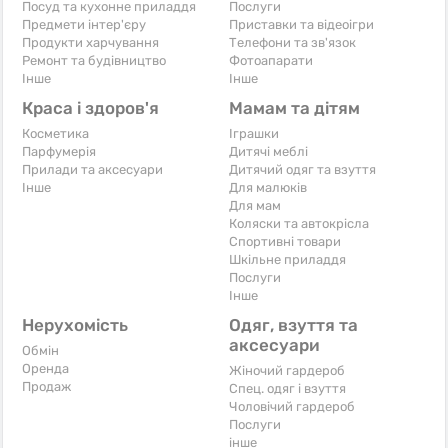
Посуд та кухонне приладдя
Послуги
Предмети інтер'єру
Приставки та відеоігри
Продукти харчування
Телефони та зв'язок
Ремонт та будівництво
Фотоапарати
Iнше
Iнше
Краса і здоров'я
Мамам та дітям
Косметика
Іграшки
Парфумерія
Дитячі меблі
Прилади та аксесуари
Дитячий одяг та взуття
Iнше
Для малюків
Для мам
Коляски та автокрісла
Спортивні товари
Шкільне приладдя
Послуги
Iнше
Нерухомість
Одяг, взуття та
аксесуари
Обмін
Оренда
Жіночий гардероб
Продаж
Спец. одяг і взуття
Чоловічий гардероб
Послуги
інше