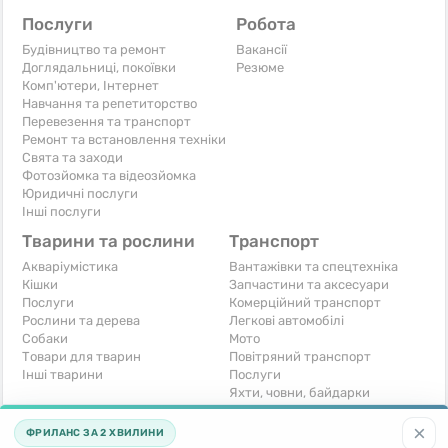
Послуги
Робота
Будівництво та ремонт
Вакансії
Доглядальниці, покоївки
Резюме
Комп'ютери, Інтернет
Навчання та репетиторство
Перевезення та транспорт
Ремонт та встановлення техніки
Свята та заходи
Фотозйомка та відеозйомка
Юридичні послуги
Інші послуги
Тварини та рослини
Транспорт
Акваріумістика
Вантажівки та спецтехніка
Кішки
Запчастини та аксесуари
Послуги
Комерційний транспорт
Рослини та дерева
Легкові автомобілі
Собаки
Мото
Товари для тварин
Повітряний транспорт
Інші тварини
Послуги
Яхти, човни, байдарки
Інші транспортні засоби
×
ФРИЛАНС ЗА 2 ХВИЛИНИ
Хобі та відпочинок
Для бізнесу