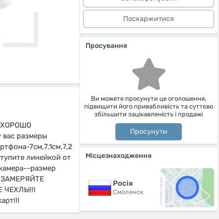
Поскаржитися
Просування
Ви можете просунути це оголошення,
підвищити його привабливість та суттєво
збільшити зацікавленість і продажі
O ХОРОШО
Просунути
 вас размеры
тфона-7см,7,1см,7,2
Місцезнаходження
тупите линейкой от
 камера--размер
А ЗАМЕРЯЙТЕ
Росiя
ЧЕХЛЫ!!!
Смоленск
рт!!!