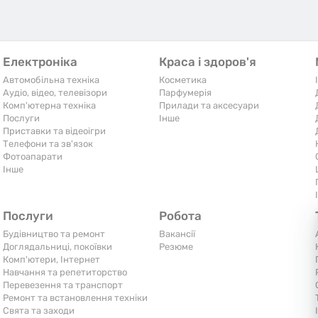
Електроніка
Краса і здоров'я
Автомобільна техніка
Косметика
Аудіо, відео, телевізори
Парфумерія
Комп'ютерна техніка
Прилади та аксесуари
Послуги
Iнше
Приставки та відеоігри
Телефони та зв'язок
Фотоапарати
Iнше
Послуги
Робота
Будівництво та ремонт
Вакансії
Доглядальниці, покоївки
Резюме
Комп'ютери, Інтернет
Навчання та репетиторство
Перевезення та транспорт
Ремонт та встановлення техніки
Свята та заходи