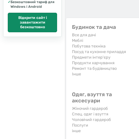
✓
Безкоштовний тариф для
Windows і Android
Відкрити сайт і
завантажити
Будинок та дача
безкоштовно
Все для дачі
Меблі
Побутова техніка
Посуд та кухонне приладдя
Предмети інтер'єру
Продукти харчування
Ремонт та будівництво
Iнше
Одяг, взуття та
аксесуари
Жіночий гардероб
Спец. одяг і взуття
Чоловічий гардероб
Послуги
інше