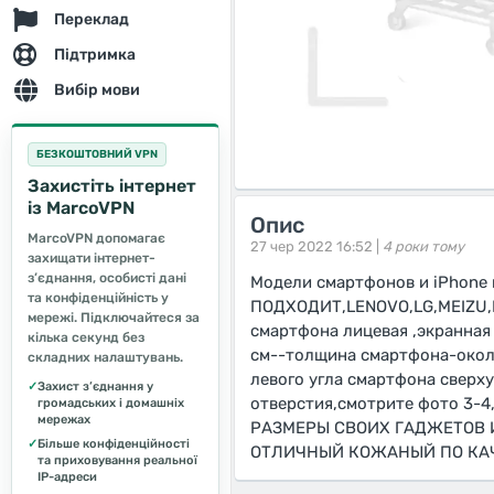
Переклад
Підтримка
Вибір мови
БЕЗКОШТОВНИЙ VPN
Захистіть інтернет
із MarcoVPN
Опис
MarcoVPN допомагає
27 чер 2022 16:52 |
4 роки тому
захищати інтернет-
з’єднання, особисті дані
Модели смартфонов и iPhon
та конфіденційність у
ПОДХОДИТ,LENOVO,LG,MEIZU,N
мережі. Підключайтеся за
смартфона лицевая ,экранная 
кілька секунд без
см--толщина смартфона-около
складних налаштувань.
левого угла смартфона сверху
✓
Захист з’єднання у
отверстия,смотрите фото 3-
громадських і домашніх
мережах
РАЗМЕРЫ СВОИХ ГАДЖЕТОВ И
✓
Більше конфіденційності
ОТЛИЧНЫЙ КОЖАНЫЙ ПО КАЧЕС
та приховування реальної
IP-адреси