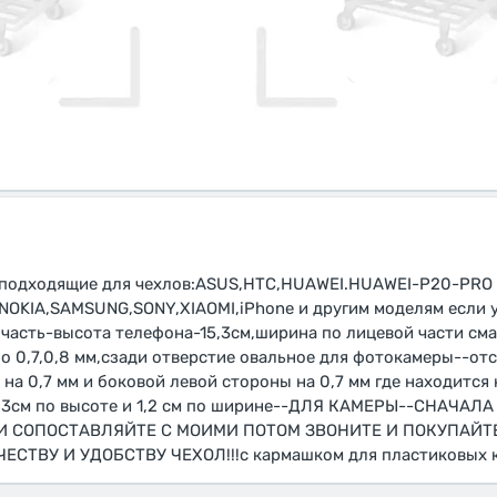
e подходящие для чехлов:ASUS,HTC,HUAWEI.HUAWEI-P20-PR
OKIA,SAMSUNG,SONY,XIAOMI,iPhone и другим моделям если у
часть-высота телефона-15,3см,ширина по лицевой части смар
 0,7,0,8 мм,сзади отверстие овальное для фотокамеры--отс
 на 0,7 мм и боковой левой стороны на 0,7 мм где находится
4,3см по высоте и 1,2 см по ширине--ДЛЯ КАМЕРЫ--СНАЧАЛ
 СОПОСТАВЛЯЙТЕ С МОИМИ ПОТОМ ЗВОНИТЕ И ПОКУПАЙТЕ 
ТВУ И УДОБСТВУ ЧЕХОЛ!!!с кармашком для пластиковых ка