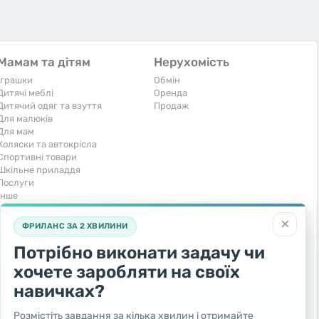
Мамам та дітям
Нерухомість
Іграшки
Обмін
Дитячі меблі
Оренда
Дитячий одяг та взуття
Продаж
Для малюків
Для мам
Коляски та автокрісла
Спортивні товари
Шкільне приладдя
Послуги
Iнше
Тварини та рослини
Транспорт
×
ФРИЛАНС ЗА 2 ХВИЛИНИ
Акваріумістика
Вантажівки та спецтехніка
Кішки
Запчастини та аксесуари
Потрібно виконати задачу чи
Послуги
Комерційний транспорт
хочете заробляти на своїх
Рослини та дерева
Легкові автомобілі
Собаки
Мото
навичках?
Товари для тварин
Повітряний транспорт
Інші тварини
Послуги
Розмістіть завдання за кілька хвилин і отримайте