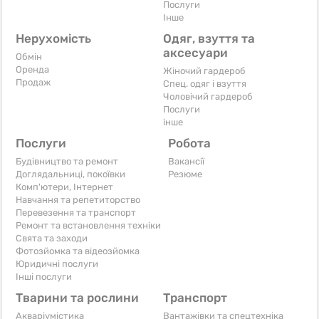
Послуги
Iнше
Нерухомість
Одяг, взуття та
аксесуари
Обмін
Оренда
Жіночий гардероб
Продаж
Спец. одяг і взуття
Чоловічий гардероб
Послуги
інше
Послуги
Робота
Будівництво та ремонт
Вакансії
Доглядальниці, покоївки
Резюме
Комп'ютери, Інтернет
Навчання та репетиторство
Перевезення та транспорт
Ремонт та встановлення техніки
Свята та заходи
Фотозйомка та відеозйомка
Юридичні послуги
Інші послуги
Тварини та рослини
Транспорт
Акваріумістика
Вантажівки та спецтехніка