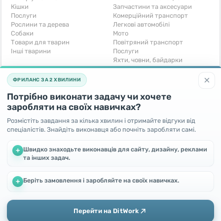
Кішки
Запчастини та аксесуари
Послуги
Комерційний транспорт
Рослини та дерева
Легкові автомобілі
Собаки
Мото
Товари для тварин
Повітряний транспорт
Інші тварини
Послуги
Яхти, човни, байдарки
Інші транспортні засоби
×
ФРИЛАНС ЗА 2 ХВИЛИНИ
Хобі та відпочинок
Для бізнесу
Потрібно виконати задачу чи хочете
Книги та журнали
Готовий бізнес
Музичні інструменти
Устаткування для бізнесу
заробляти на своїх навичках?
Полювання та рибальство
Послуги
Розмістіть завдання за кілька хвилин і отримайте відгуки від
Спорт і відпочинок
Iнше
спеціалістів. Знайдіть виконавця або почніть заробляти самі.
Iнше
Безкоштовно
Швидко знаходьте виконавців для сайту, дизайну, реклами
+
та інших задач.
Віддам безкоштовно
Поміняю - Обмін
Прийму в дар
Беріть замовлення і заробляйте на своїх навичках.
Ми використовуємо файли cookie, щоб покращити роботу та
+
підвищити ефективність сайту
Продовжуючи користування цим сайтом, Ви погоджуєтесь
на використання файлів cookie.
Перейти на DitWork
Окей! Зрозуміло