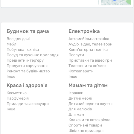
Будинок та дача
Електроніка
Все для дачі
Автомобільна техніка
Меблі
Аудіо, відео, телевізори
Побутова техніка
Комп'ютерна техніка
Посуд та кухонне приладдя
Послуги
Предмети інтер'єру
Приставки та відеоігри
Продукти харчування
Телефони та зв'язок
Ремонт та будівництво
Фотоапарати
Iнше
Iнше
Краса і здоров'я
Мамам та дітям
Косметика
Іграшки
Парфумерія
Дитячі меблі
Прилади та аксесуари
Дитячий одяг та взуття
Iнше
Для малюків
Для мам
Коляски та автокрісла
Спортивні товари
Шкільне приладдя