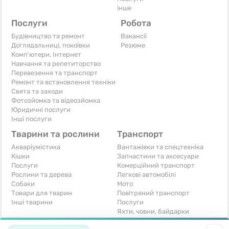
інше
Послуги
Робота
Будівництво та ремонт
Вакансії
Доглядальниці, покоївки
Резюме
Комп'ютери, Інтернет
Навчання та репетиторство
Перевезення та транспорт
Ремонт та встановлення техніки
Свята та заходи
Фотозйомка та відеозйомка
Юридичні послуги
Інші послуги
Тварини та рослини
Транспорт
Акваріумістика
Вантажівки та спецтехніка
Кішки
Запчастини та аксесуари
Послуги
Комерційний транспорт
Рослини та дерева
Легкові автомобілі
Собаки
Мото
Товари для тварин
Повітряний транспорт
Інші тварини
Послуги
Яхти, човни, байдарки
Інші транспортні засоби