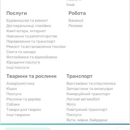
інше
Послуги
Робота
Будівництво та ремонт
Вакансії
Доглядальниці, покоївки
Резюме
Комп'ютери, Інтернет
Навчання та репетиторство
Перевезення та транспорт
Ремонт та встановлення техніки
Свята та заходи
Фотозйомка та відеозйомка
Юридичні послуги
Інші послуги
Тварини та рослини
Транспорт
Акваріумістика
Вантажівки та спецтехніка
Кішки
Запчастини та аксесуари
Послуги
Комерційний транспорт
Рослини та дерева
Легкові автомобілі
Собаки
Мото
Товари для тварин
Повітряний транспорт
Інші тварини
Послуги
Яхти, човни, байдарки
Інші транспортні засоби