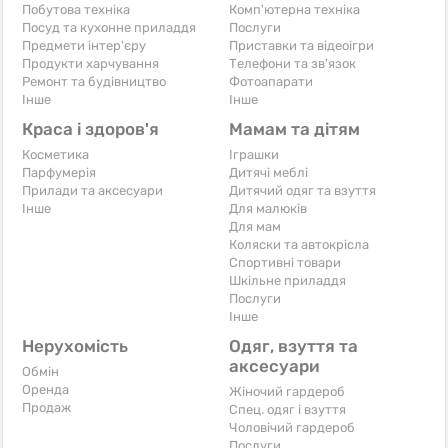
Побутова техніка
Комп'ютерна техніка
Посуд та кухонне приладдя
Послуги
Предмети інтер'єру
Приставки та відеоігри
Продукти харчування
Телефони та зв'язок
Ремонт та будівництво
Фотоапарати
Iнше
Iнше
Краса і здоров'я
Мамам та дітям
Косметика
Іграшки
Парфумерія
Дитячі меблі
Прилади та аксесуари
Дитячий одяг та взуття
Iнше
Для малюків
Для мам
Коляски та автокрісла
Спортивні товари
Шкільне приладдя
Послуги
Iнше
Нерухомість
Одяг, взуття та
аксесуари
Обмін
Оренда
Жіночий гардероб
Продаж
Спец. одяг і взуття
Чоловічий гардероб
Послуги