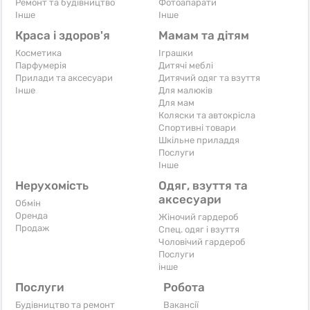
Ремонт та будівництво
Фотоапарати
Iнше
Iнше
Краса і здоров'я
Мамам та дітям
Косметика
Іграшки
Парфумерія
Дитячі меблі
Прилади та аксесуари
Дитячий одяг та взуття
Iнше
Для малюків
Для мам
Коляски та автокрісла
Спортивні товари
Шкільне приладдя
Послуги
Iнше
Нерухомість
Одяг, взуття та
аксесуари
Обмін
Оренда
Жіночий гардероб
Продаж
Спец. одяг і взуття
Чоловічий гардероб
Послуги
інше
Послуги
Робота
Будівництво та ремонт
Вакансії