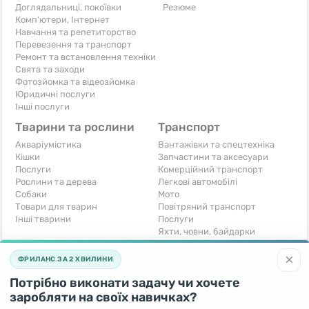
Доглядальниці, покоївки
Резюме
Комп'ютери, Інтернет
Навчання та репетиторство
Перевезення та транспорт
Ремонт та встановлення техніки
Свята та заходи
Фотозйомка та відеозйомка
Юридичні послуги
Інші послуги
Тварини та рослини
Транспорт
Акваріумістика
Вантажівки та спецтехніка
Кішки
Запчастини та аксесуари
Послуги
Комерційний транспорт
Рослини та дерева
Легкові автомобілі
Собаки
Мото
Товари для тварин
Повітряний транспорт
Інші тварини
Послуги
Яхти, човни, байдарки
Інші транспортні засоби
×
ФРИЛАНС ЗА 2 ХВИЛИНИ
Хобі та відпочинок
Для бізнесу
Потрібно виконати задачу чи хочете
Книги та журнали
Готовий бізнес
Музичні інструменти
Устаткування для бізнесу
заробляти на своїх навичках?
Полювання та рибальство
Послуги