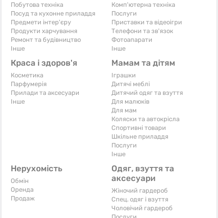
Побутова техніка
Комп'ютерна техніка
Посуд та кухонне приладдя
Послуги
Предмети інтер'єру
Приставки та відеоігри
Продукти харчування
Телефони та зв'язок
Ремонт та будівництво
Фотоапарати
Iнше
Iнше
Краса і здоров'я
Мамам та дітям
Косметика
Іграшки
Парфумерія
Дитячі меблі
Прилади та аксесуари
Дитячий одяг та взуття
Iнше
Для малюків
Для мам
Коляски та автокрісла
Спортивні товари
Шкільне приладдя
Послуги
Iнше
Нерухомість
Одяг, взуття та
аксесуари
Обмін
Оренда
Жіночий гардероб
Продаж
Спец. одяг і взуття
Чоловічий гардероб
Послуги