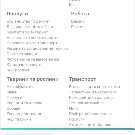
інше
Послуги
Робота
Будівництво та ремонт
Вакансії
Доглядальниці, покоївки
Резюме
Комп'ютери, Інтернет
Навчання та репетиторство
Перевезення та транспорт
Ремонт та встановлення техніки
Свята та заходи
Фотозйомка та відеозйомка
Юридичні послуги
Інші послуги
Тварини та рослини
Транспорт
Акваріумістика
Вантажівки та спецтехніка
Кішки
Запчастини та аксесуари
Послуги
Комерційний транспорт
Рослини та дерева
Легкові автомобілі
Собаки
Мото
Товари для тварин
Повітряний транспорт
Інші тварини
Послуги
Яхти, човни, байдарки
Інші транспортні засоби