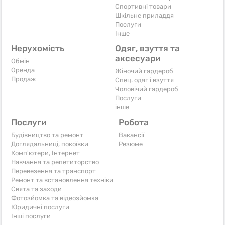
Спортивні товари
Шкільне приладдя
Послуги
Iнше
Нерухомість
Одяг, взуття та
аксесуари
Обмін
Оренда
Жіночий гардероб
Продаж
Спец. одяг і взуття
Чоловічий гардероб
Послуги
інше
Послуги
Робота
Будівництво та ремонт
Вакансії
Доглядальниці, покоївки
Резюме
Комп'ютери, Інтернет
Навчання та репетиторство
Перевезення та транспорт
Ремонт та встановлення техніки
Свята та заходи
Фотозйомка та відеозйомка
Юридичні послуги
Інші послуги