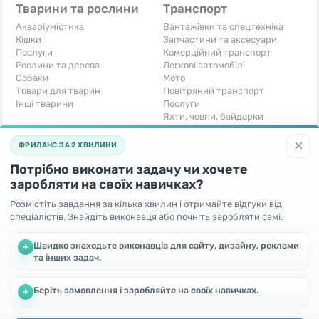
Тварини та рослини
Транспорт
Акваріумістика
Вантажівки та спецтехніка
Кішки
Запчастини та аксесуари
Послуги
Комерційний транспорт
Рослини та дерева
Легкові автомобілі
Собаки
Мото
Товари для тварин
Повітряний транспорт
Інші тварини
Послуги
Яхти, човни, байдарки
Інші транспортні засоби
×
ФРИЛАНС ЗА 2 ХВИЛИНИ
Хобі та відпочинок
Для бізнесу
Потрібно виконати задачу чи хочете
Книги та журнали
Готовий бізнес
Музичні інструменти
Устаткування для бізнесу
заробляти на своїх навичках?
Полювання та рибальство
Послуги
Розмістіть завдання за кілька хвилин і отримайте відгуки від
Спорт і відпочинок
Iнше
спеціалістів. Знайдіть виконавця або почніть заробляти самі.
Iнше
Безкоштовно
Швидко знаходьте виконавців для сайту, дизайну, реклами
+
та інших задач.
Віддам безкоштовно
Поміняю - Обмін
Прийму в дар
Беріть замовлення і заробляйте на своїх навичках.
Ми використовуємо файли cookie, щоб покращити роботу та
+
підвищити ефективність сайту
Продовжуючи користування цим сайтом, Ви погоджуєтесь