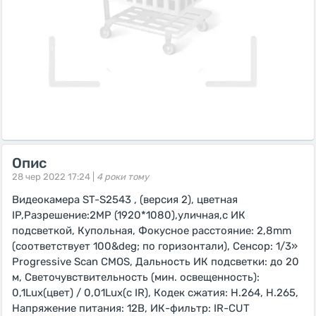
Опис
28 чер 2022 17:24 |
4 роки тому
Видеокамера ST-S2543 , (версия 2), цветная
IP,Разрешение:2MP (1920*1080),уличная,с ИК
подсветкой, Купольная, Фокусное расстояние: 2,8mm
(соответствует 100&deg; по горизонтали), Сенсор: 1/3»
Progressive Scan CMOS, Дальность ИК подсветки: до 20
м, Светочувствительность (мин. освещенность):
0,1Lux(цвет) / 0,01Lux(с IR), Кодек сжатия: H.264, H.265,
Напряжение питания: 12В, ИК-фильтр: IR-CUT