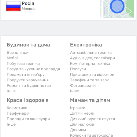
Росiя
Москва
Будинок та дача
Електроніка
Все для дачі
Автомобільна техніка
Меблі
Аудіо, відео, телевізори
Побутова техніка
Комп'ютерна техніка
Посуд та кухонне приладдя
Послуги
Предмети інтер'єру
Приставки та відеоігри
Продукти харчування
Телефони та зв'язок
Ремонт та будівництво
Фотоапарати
Iнше
Iнше
Краса і здоров'я
Мамам та дітям
Косметика
Іграшки
Парфумерія
Дитячі меблі
Прилади та аксесуари
Дитячий одяг та взуття
Iнше
Для малюків
Для мам
Коляски та автокрісла