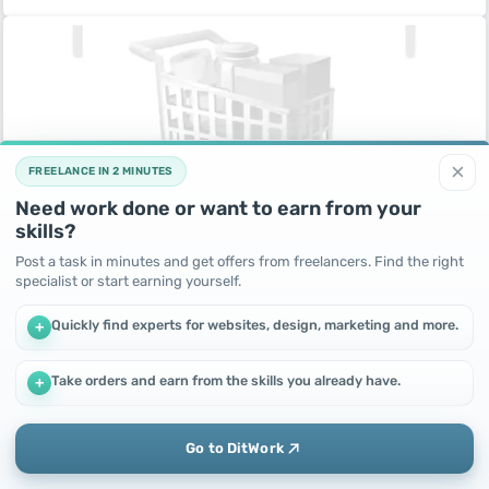
×
FREELANCE IN 2 MINUTES
Need work done or want to earn from your
skills?
Мебель/Диван
Post a task in minutes and get offers from freelancers. Find the right
15 day ago
specialist or start earning yourself.
Russia,
Видное
Quickly find experts for websites, design, marketing and more.
+
102000
RUB
Take orders and earn from the skills you already have.
+
We use cookies to improve performance and make the site
more efficient
By continuing to use this site, you agree to the use of cookies.
Go to DitWork
Okay! Got it
Add
Home
Messages
Profile