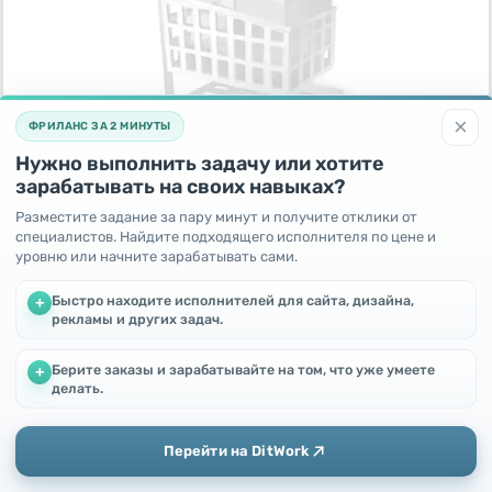
×
ФРИЛАНС ЗА 2 МИНУТЫ
Нужно выполнить задачу или хотите
Покупаем Пластины для фрез
зарабатывать на своих навыках?
14 день назад
Разместите задание за пару минут и получите отклики от
Россия,
Барнаул
специалистов. Найдите подходящего исполнителя по цене и
1000
RUB
уровню или начните зарабатывать сами.
Быстро находите исполнителей для сайта, дизайна,
+
рекламы и других задач.
Берите заказы и зарабатывайте на том, что уже умеете
+
Мы используем файлы cookie, чтобы улучшить работу и
делать.
повысить эффективность сайта
Продолжая пользоваться этим сайтом, Вы соглашаетесь с
использованием файлов cookie.
Перейти на DitWork
Окей! Понятно
Добавить
Главная
Сообщения
Профиль