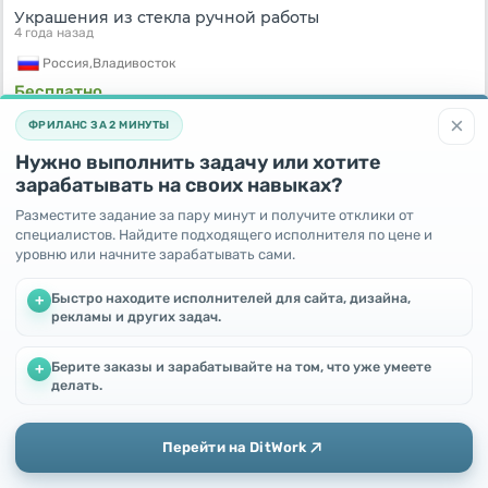
Украшения из стекла ручной работы
4 года назад
Россия,
Владивосток
Бесплатно
×
ФРИЛАНС ЗА 2 МИНУТЫ
Нужно выполнить задачу или хотите
зарабатывать на своих навыках?
Разместите задание за пару минут и получите отклики от
специалистов. Найдите подходящего исполнителя по цене и
уровню или начните зарабатывать сами.
Быстро находите исполнителей для сайта, дизайна,
+
рекламы и других задач.
Отдам в дар вещи
Берите заказы и зарабатывайте на том, что уже умеете
+
4 года назад
Мы используем файлы cookie, чтобы улучшить работу и
делать.
повысить эффективность сайта
Россия,
Москва
Продолжая пользоваться этим сайтом, Вы соглашаетесь с
использованием файлов cookie.
Бесплатно
Перейти на DitWork
Окей! Понятно
Добавить
Главная
Сообщения
Профиль