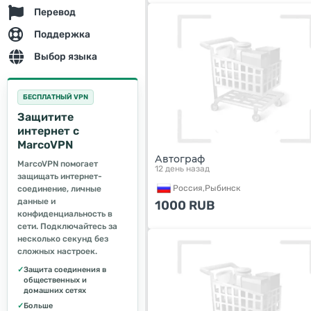
Перевод
Поддержка
Выбор языка
БЕСПЛАТНЫЙ VPN
Защитите
интернет с
MarcoVPN
Автограф
MarcoVPN помогает
12 день назад
защищать интернет-
Россия,
Рыбинск
соединение, личные
данные и
1000
RUB
конфиденциальность в
сети. Подключайтесь за
несколько секунд без
сложных настроек.
✓
Защита соединения в
общественных и
домашних сетях
✓
Больше