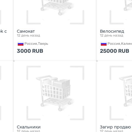
k c
Самокат
Велосипед
12 день назад
12 день назад
Россия,
Тверь
Россия,
Калин
3000
RUB
25000
RUB
Скальники
Загир продаю 
12 день назад
12 день назад