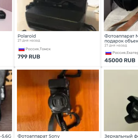
Polaroid
Фотоаппарат N
21 дня назад
подарок объе
21 дня назад
Россия,
Томск
Россия,
Екате
799
RUB
45000
RUB
-5.6G
Фотоаппарат Sony
Зеркальный ф