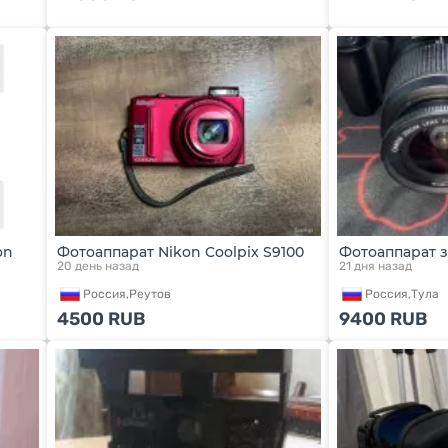
on
Фотоаппарат Nikon Coolpix S9100
Фотоаппарат 
20 день назад
21 дня назад
Россия,
Реутов
Россия,
Тула
4500
RUB
9400
RUB