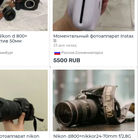
ikon d 800+
Моментальный фотоаппарат Instax
ктив 50мм
11
23 дня назад
ринбург
Россия,
Солнечногорск
5500
RUB
отоаппарат nikon
Nikon d800+nikkor24-70mm f/2.8G