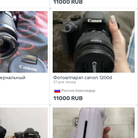
11000
RUB
зеркальный
Фотоаппарат canon 1200d
21 дня назад
Россия,
Краснодар
11000
RUB