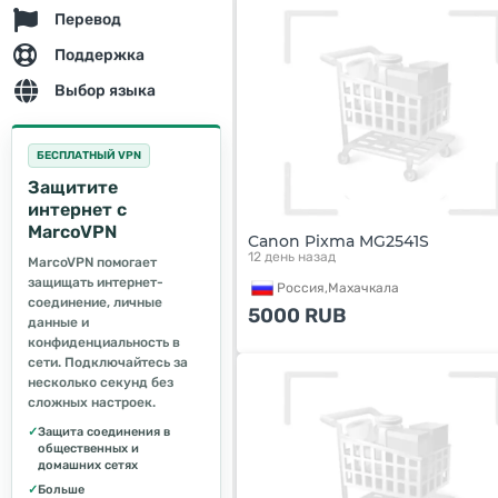
Перевод
Поддержка
Выбор языка
БЕСПЛАТНЫЙ VPN
Защитите
интернет с
MarcoVPN
Canon Pixma MG2541S
12 день назад
MarcoVPN помогает
защищать интернет-
Россия,
Махачкала
соединение, личные
5000
RUB
данные и
конфиденциальность в
сети. Подключайтесь за
несколько секунд без
сложных настроек.
✓
Защита соединения в
общественных и
домашних сетях
✓
Больше