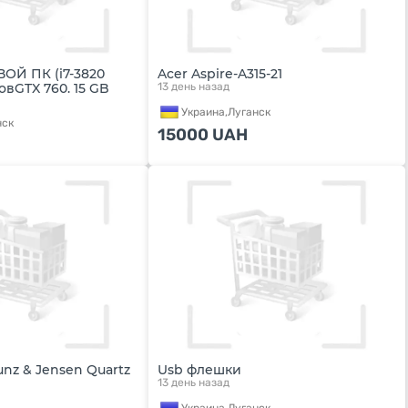
ОЙ ПК (i7-3820
Acer Aspire-A315-21
овGTX 760. 15 GB
13 день назад
Украина,
Луганск
нск
15000
UAH
nz & Jensen Quartz
Usb флешки
13 день назад
Украина,
Луганск