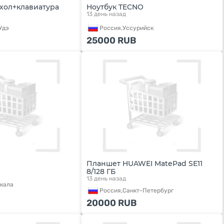
хол+клавиатура
Ноутбук TECNO
13 день назад
Удэ
Россия,
Уссурийск
25000
RUB
Планшет HUAWEI MatePad SE11
8/128 ГБ
13 день назад
кала
Россия,
Санкт-Петербург
20000
RUB