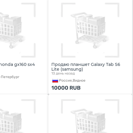
onda gx160 sx4
Продаю планшет Galaxy Tab S6
Lite (samsung)
13 день назад
-Петербург
Россия,
Видное
10000
RUB