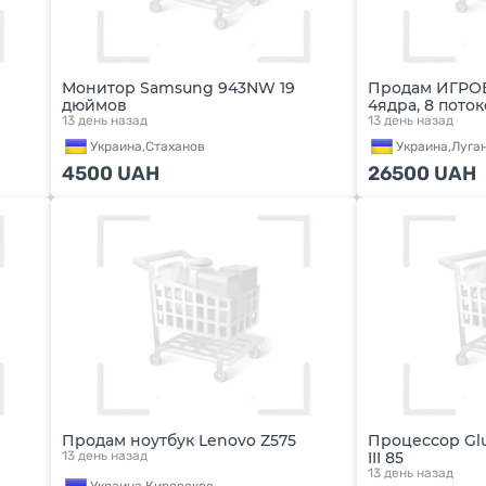
Монитор Samsung 943NW 19
Продам ИГРОВ
дюймов
4ядра, 8 поток
13 день назад
13 день назад
Украина,
Стаханов
Украина,
Луга
4500
UAH
26500
UAH
Продам ноутбук Lenovo Z575
Процессор Glu
13 день назад
III 85
13 день назад
Украина,
Кировское