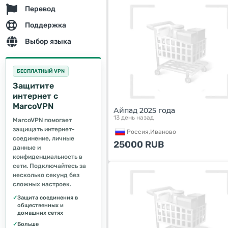
Перевод
Поддержка
Выбор языка
БЕСПЛАТНЫЙ VPN
Защитите
интернет с
MarcoVPN
Айпад 2025 года
13 день назад
MarcoVPN помогает
защищать интернет-
Россия,
Иваново
соединение, личные
25000
RUB
данные и
конфиденциальность в
сети. Подключайтесь за
несколько секунд без
сложных настроек.
✓
Защита соединения в
общественных и
домашних сетях
✓
Больше