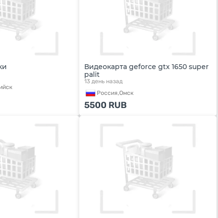
ки
Видеокарта geforce gtx 1650 super
palit
13 день назад
ийск
Россия,
Омск
5500
RUB