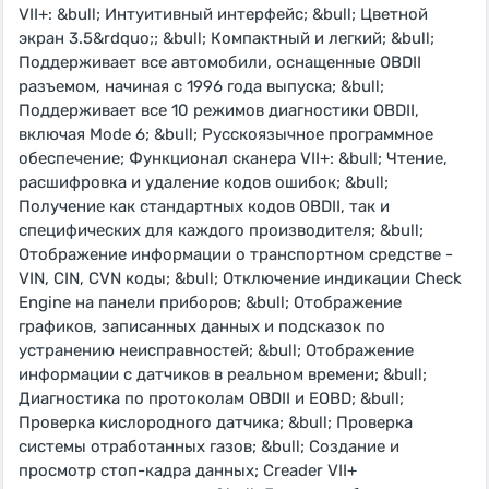
VII+: &bull; Интуитивный интерфейс; &bull; Цветной
экран 3.5&rdquo;; &bull; Компактный и легкий; &bull;
Поддерживает все автомобили, оснащенные OBDII
разъемом, начиная с 1996 года выпуска; &bull;
Поддерживает все 10 режимов диагностики OBDII,
включая Mode 6; &bull; Русскоязычное программное
обеспечение; Функционал сканера VII+: &bull; Чтение,
расшифровка и удаление кодов ошибок; &bull;
Получение как стандартных кодов OBDII, так и
специфических для каждого производителя; &bull;
Отображение информации о транспортном средстве -
VIN, CIN, CVN коды; &bull; Отключение индикации Check
Engine на панели приборов; &bull; Отображение
графиков, записанных данных и подсказок по
устранению неисправностей; &bull; Отображение
информации с датчиков в реальном времени; &bull;
Диагностика по протоколам OBDII и EOBD; &bull;
Проверка кислородного датчика; &bull; Проверка
системы отработанных газов; &bull; Создание и
просмотр стоп-кадра данных; Creader VII+