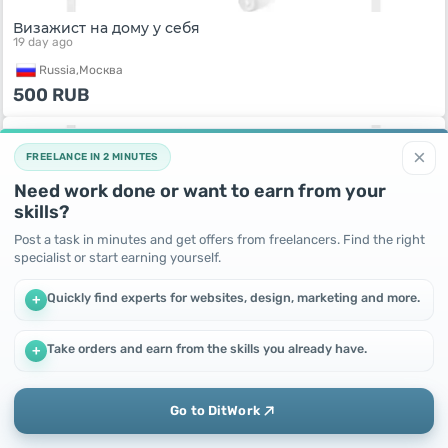
Визажист на дому у себя
19 day ago
Russia,
Москва
500
RUB
×
FREELANCE IN 2 MINUTES
Need work done or want to earn from your
skills?
Post a task in minutes and get offers from freelancers. Find the right
specialist or start earning yourself.
Quickly find experts for websites, design, marketing and more.
+
Стилист
Take orders and earn from the skills you already have.
+
19 day ago
We use cookies to improve performance and make the site
more efficient
Russia,
Москва
By continuing to use this site, you agree to the use of cookies.
450
RUB
Go to DitWork
Okay! Got it
Add
Home
Messages
Profile