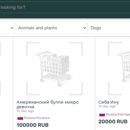
Американский булли микро
Сиба Ину
девочка
12 day ago
12 day ago
Russia,
Екатер
Russia,
Ногинск
20000
RUB
100000
RUB