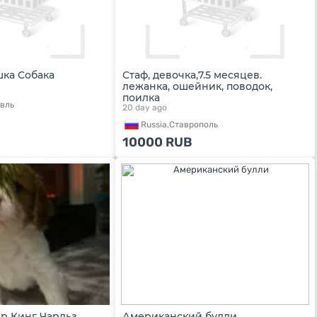
шка Собака
Стаф, девочка,7.5 месяцев.
лежанка, ошейник, поводок,
поилка
вль
20 day ago
Russia,
Ставрополь
10000
RUB
р Кинг Чарльз
Американский булли