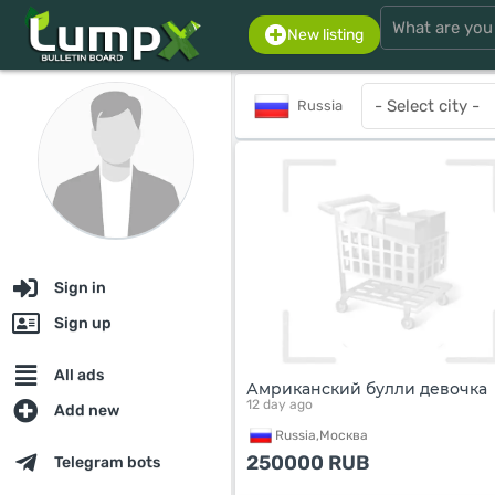
New listing
Russia
Sign in
Sign up
All ads
Амриканский булли девочка
12 day ago
Add new
Russia,
Москва
250000
RUB
Telegram bots