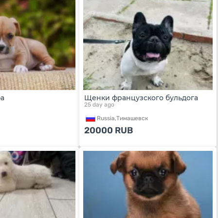
а
Щенки французского бульдога
25 day ago
а
Russia,
Тимашевск
20000
RUB