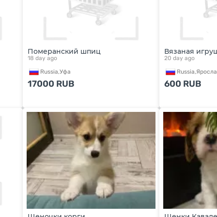
Померанский шпиц
Вязаная игру
18 day ago
20 day ago
Russia,
Уфа
Russia,
Яросла
17000
RUB
600
RUB
Щеночки корги
Щенки Кавале