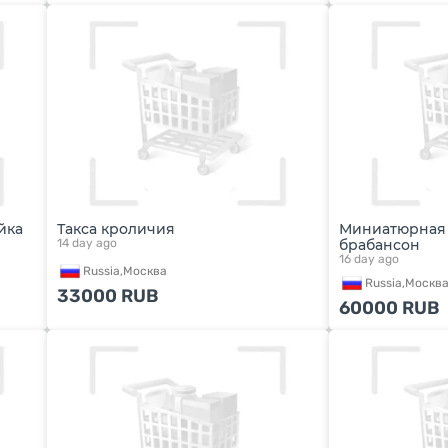
йка
Такса кроличия
Миниатюрная 
14 day ago
брабансон
16 day ago
Russia,
Москва
Russia,
Москв
33000
RUB
60000
RUB