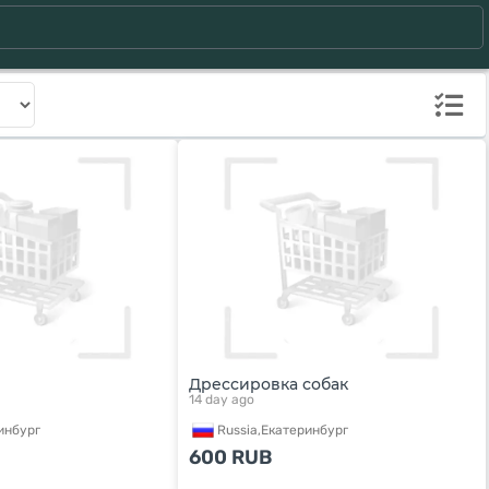
Дрессировка собак
14 day ago
инбург
Russia,
Екатеринбург
600
RUB