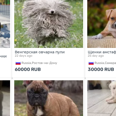
Венгерская овчарка пули
Щенки амстаф
чки
22 days ago
25 day ago
Russia,
Ростов-на-Дону
Russia,
Самар
60000
RUB
30000
RUB