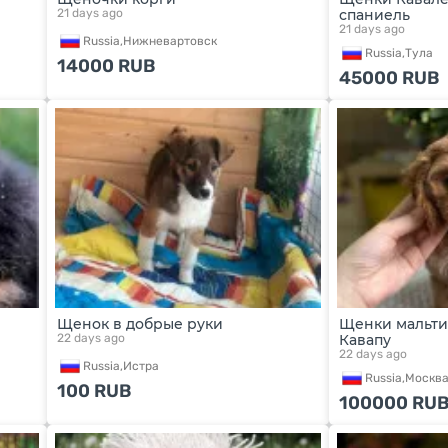
21 days ago
спаниель
21 days ago
Russia,
Нижневартовск
Russia,
Тула
14000
RUB
45000
RUB
Щенок в добрые руки
Щенки мальтип
22 days ago
Кавапу
22 days ago
Russia,
Истра
Russia,
Москв
100
RUB
100000
RU