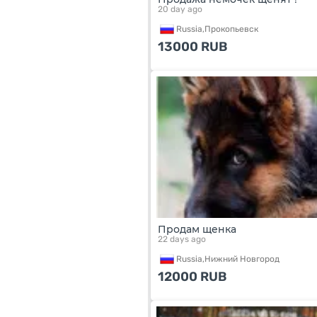
20 day ago
Russia,
Прокопьевск
13000
RUB
Продам щенка
22 days ago
Russia,
Нижний Новгород
12000
RUB