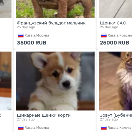
Французский бульдог мальчик
Щенки САО
25 day ago
25 day ago
Russia,
Москва
Russia,
Красно
35000
RUB
25000
RUB
к
Шикарные щенки корги
Зовут (Бубенч
27 day ago
27 day ago
Russia,
Москва
Russia,
Калуга