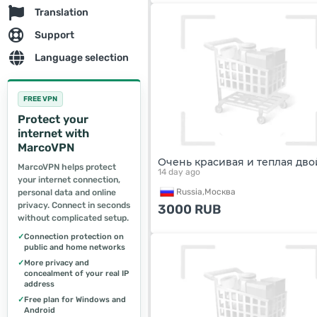
Translation
Support
Language selection
FREE VPN
Protect your
internet with
MarcoVPN
Очень красивая и теплая дво
MarcoVPN helps protect
14 day ago
your internet connection,
Russia,
Москва
personal data and online
privacy. Connect in seconds
3000
RUB
without complicated setup.
✓
Connection protection on
public and home networks
✓
More privacy and
concealment of your real IP
address
✓
Free plan for Windows and
Android