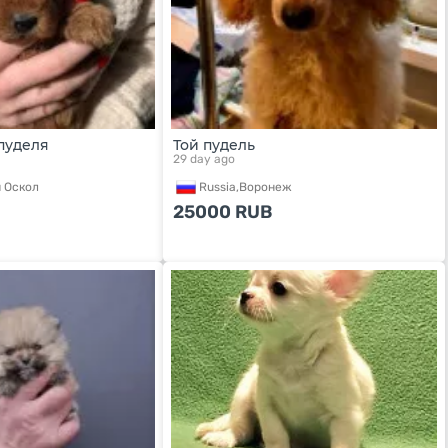
пуделя
Той пудель
29 day ago
 Оскол
Russia,
Воронеж
25000
RUB