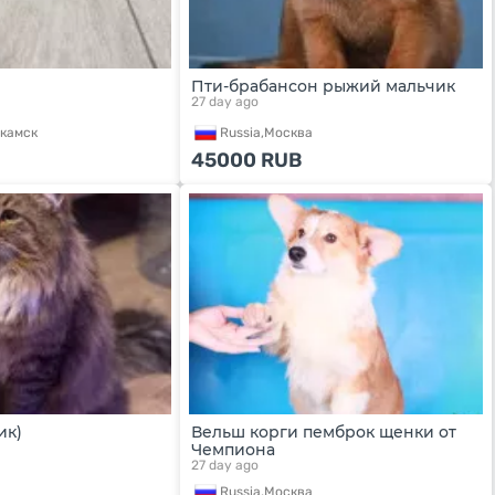
Пти-брабансон рыжий мальчик
27 day ago
камск
Russia,
Москва
45000
RUB
ик)
Вельш корги пемброк щенки от
Чемпиона
27 day ago
Russia,
Москва