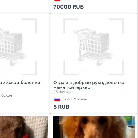
70000
RUB
тийской болонки
Отдаю в добрые руки, девочка
мама тойтерьер
28 day ago
 Оскол
Russia,
Москва
5
RUB