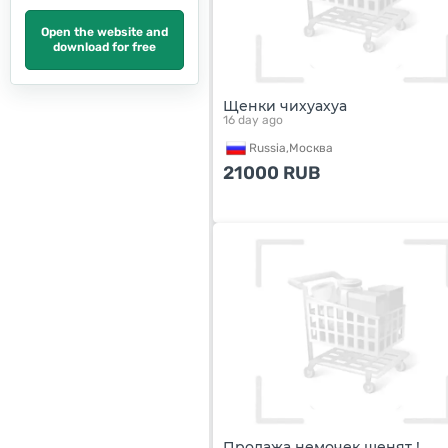
Open the website and
download for free
Щенки чихуахуа
16 day ago
Russia,
Москва
21000
RUB
Продажа немочек щенят !