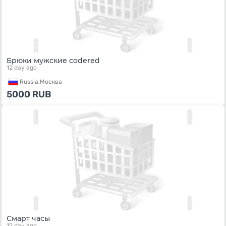
Брюки мужские codered
12 day ago
Russia,
Москва
5000
RUB
Смарт часы
12 day ago