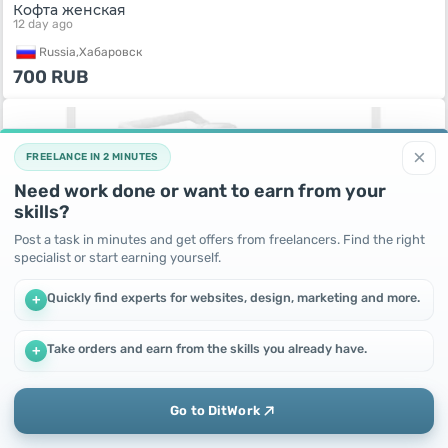
Кофта женская
12 day ago
Russia,
Хабаровск
700
RUB
×
FREELANCE IN 2 MINUTES
Need work done or want to earn from your
skills?
Post a task in minutes and get offers from freelancers. Find the right
specialist or start earning yourself.
Quickly find experts for websites, design, marketing and more.
+
Шорты летние
12 day ago
Take orders and earn from the skills you already have.
+
We use cookies to improve performance and make the site
Russia,
Хабаровск
more efficient
600
RUB
By continuing to use this site, you agree to the use of cookies.
Go to DitWork
Okay! Got it
Add
Home
Messages
Profile