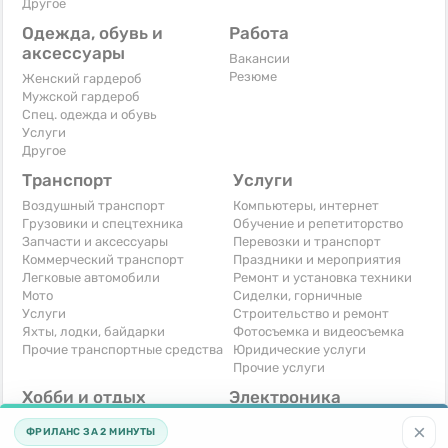
Другое
Одежда, обувь и
Работа
аксессуары
Вакансии
Резюме
Женский гардероб
Мужской гардероб
Спец. одежда и обувь
Услуги
Другое
Транспорт
Услуги
Воздушный транспорт
Компьютеры, интернет
Грузовики и спецтехника
Обучение и репетиторство
Запчасти и аксессуары
Перевозки и транспорт
Коммерческий транспорт
Праздники и мероприятия
Легковые автомобили
Ремонт и установка техники
Мото
Сиделки, горничные
Услуги
Строительство и ремонт
Яхты, лодки, байдарки
Фотосъемка и видеосъемка
Прочие транспортные средства
Юридические услуги
Прочие услуги
Хобби и отдых
Электроника
Книги и журналы
Автомобильная техника
×
ФРИЛАНС ЗА 2 МИНУТЫ
Музыкальные инструменты
Аудио, видео, телевизоры