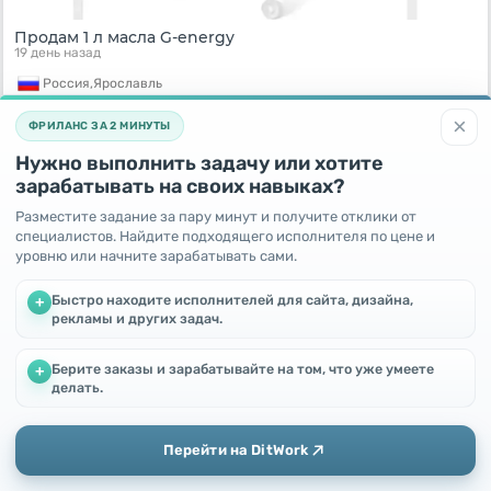
Продам 1 л масла G-energy
19 день назад
Россия,
Ярославль
600
RUB
×
ФРИЛАНС ЗА 2 МИНУТЫ
Нужно выполнить задачу или хотите
зарабатывать на своих навыках?
Разместите задание за пару минут и получите отклики от
специалистов. Найдите подходящего исполнителя по цене и
уровню или начните зарабатывать сами.
Быстро находите исполнителей для сайта, дизайна,
+
рекламы и других задач.
Берите заказы и зарабатывайте на том, что уже умеете
+
Мультиклапан ГБО
Мы используем файлы cookie, чтобы улучшить работу и
делать.
19 день назад
повысить эффективность сайта
Продолжая пользоваться этим сайтом, Вы соглашаетесь с
Россия,
Москва
использованием файлов cookie.
1600
RUB
Перейти на DitWork
Окей! Понятно
Добавить
Главная
Сообщения
Профиль