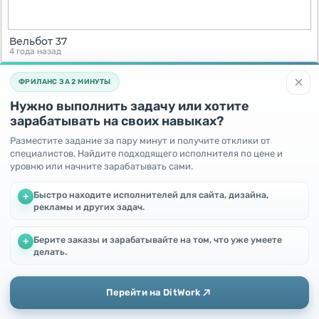
Вельбот 37
4 года назад
Россия,
Калуга
×
ФРИЛАНС ЗА 2 МИНУТЫ
250000
RUB
Нужно выполнить задачу или хотите
зарабатывать на своих навыках?
Разместите задание за пару минут и получите отклики от
специалистов. Найдите подходящего исполнителя по цене и
уровню или начните зарабатывать сами.
Быстро находите исполнителей для сайта, дизайна,
+
рекламы и других задач.
Берите заказы и зарабатывайте на том, что уже умеете
+
Мы используем файлы cookie, чтобы улучшить работу и
делать.
повысить эффективность сайта
Продается лодка, цена договорная
Продолжая пользоваться этим сайтом, Вы соглашаетесь с
4 года назад
использованием файлов cookie.
Перейти на DitWork
Россия,
Татищево
Окей! Понятно
Договорная
Добавить
Главная
Сообщения
Профиль