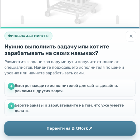
Mindray dp-50
12 день назад
×
ФРИЛАНС ЗА 2 МИНУТЫ
Россия,
Химки
Нужно выполнить задачу или хотите
280000
RUB
зарабатывать на своих навыках?
Разместите задание за пару минут и получите отклики от
специалистов. Найдите подходящего исполнителя по цене и
уровню или начните зарабатывать сами.
Быстро находите исполнителей для сайта, дизайна,
+
рекламы и других задач.
Берите заказы и зарабатывайте на том, что уже умеете
+
Мы используем файлы cookie, чтобы улучшить работу и
делать.
повысить эффективность сайта
Продолжая пользоваться этим сайтом, Вы соглашаетесь с
использованием файлов cookie.
Кабель КГХЛ-ТЭП 3х2,5 0,66 кВ (бухта (100м))
Перейти на DitWork
12 день назад
Окей! Понятно
Добавить
Главная
Сообщения
Профиль