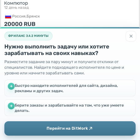
Компютор
12 день назад
Россия,
Брянск
20000
RUB
×
ФРИЛАНС ЗА 2 МИНУТЫ
Нужно выполнить задачу или хотите
зарабатывать на своих навыках?
Разместите задание за пару минут и получите отклики от
специалистов. Найдите подходящего исполнителя по цене и
уровню или начните зарабатывать сами.
Быстро находите исполнителей для сайта, дизайна,
+
рекламы и других задач.
IPad 11, A16 2025 128 gb Silver
Берите заказы и зарабатывайте на том, что уже умеете
12 день назад
+
Мы используем файлы cookie, чтобы улучшить работу и
делать.
повысить эффективность сайта
Россия,
Москва
Продолжая пользоваться этим сайтом, Вы соглашаетесь с
30000
RUB
использованием файлов cookie.
Перейти на DitWork
Окей! Понятно
Добавить
Главная
Сообщения
Профиль