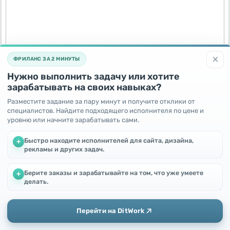
Продажа вертолета Eurocopter AS355NP
×
ФРИЛАНС ЗА 2 МИНУТЫ
4 года назад
Нужно выполнить задачу или хотите
Россия,
Москва
зарабатывать на своих навыках?
280000000
RUB
Разместите задание за пару минут и получите отклики от
специалистов. Найдите подходящего исполнителя по цене и
уровню или начните зарабатывать сами.
Быстро находите исполнителей для сайта, дизайна,
+
рекламы и других задач.
Берите заказы и зарабатывайте на том, что уже умеете
+
Мы используем файлы cookie, чтобы улучшить работу и
делать.
повысить эффективность сайта
Продолжая пользоваться этим сайтом, Вы соглашаетесь с
использованием файлов cookie.
Перейти на DitWork
Продажа вертолета AgustaWestland A109E (2000 г.)
Окей! Понятно
4 года назад
Добавить
Главная
Сообщения
Профиль