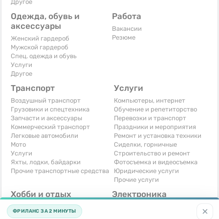
Другое
Одежда, обувь и
Работа
аксессуары
Вакансии
Резюме
Женский гардероб
Мужской гардероб
Спец. одежда и обувь
Услуги
Другое
Транспорт
Услуги
Воздушный транспорт
Компьютеры, интернет
Грузовики и спецтехника
Обучение и репетиторство
Запчасти и аксессуары
Перевозки и транспорт
Коммерческий транспорт
Праздники и мероприятия
Легковые автомобили
Ремонт и установка техники
Мото
Сиделки, горничные
Услуги
Строительство и ремонт
Яхты, лодки, байдарки
Фотосъемка и видеосъемка
Прочие транспортные средства
Юридические услуги
Прочие услуги
Хобби и отдых
Электроника
Книги и журналы
Автомобильная техника
×
ФРИЛАНС ЗА 2 МИНУТЫ
Музыкальные инструменты
Аудио, видео, телевизоры