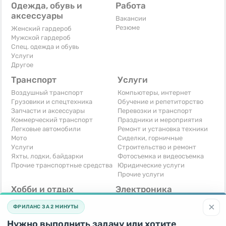
Одежда, обувь и
Работа
аксессуары
Вакансии
Резюме
Женский гардероб
Мужской гардероб
Спец. одежда и обувь
Услуги
Другое
Транспорт
Услуги
Воздушный транспорт
Компьютеры, интернет
Грузовики и спецтехника
Обучение и репетиторство
Запчасти и аксессуары
Перевозки и транспорт
Коммерческий транспорт
Праздники и мероприятия
Легковые автомобили
Ремонт и установка техники
Мото
Сиделки, горничные
Услуги
Строительство и ремонт
Яхты, лодки, байдарки
Фотосъемка и видеосъемка
Прочие транспортные средства
Юридические услуги
Прочие услуги
Хобби и отдых
Электроника
Книги и журналы
Автомобильная техника
×
ФРИЛАНС ЗА 2 МИНУТЫ
Музыкальные инструменты
Аудио, видео, телевизоры
Охота и рыбалка
Компьютерная техника
Нужно выполнить задачу или хотите