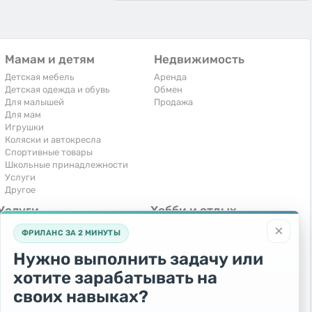
Мамам и детям
Недвижимость
Детская мебель
Аренда
Детская одежда и обувь
Обмен
Для малышей
Продажа
Для мам
Игрушки
Коляски и автокресла
Спортивные товары
Школьные принадлежности
Услуги
Другое
Услуги
Хобби и отдых
×
Компьютеры, интернет
Книги и журналы
ФРИЛАНС ЗА 2 МИНУТЫ
Обучение и репетиторство
Музыкальные инструменты
Перевозки и транспорт
Охота и рыбалка
Нужно выполнить задачу или
Праздники и мероприятия
Спорт и отдых
хотите зарабатывать на
Ремонт и установка техники
Другое
Сиделки, горничные
своих навыках?
Строительство и ремонт