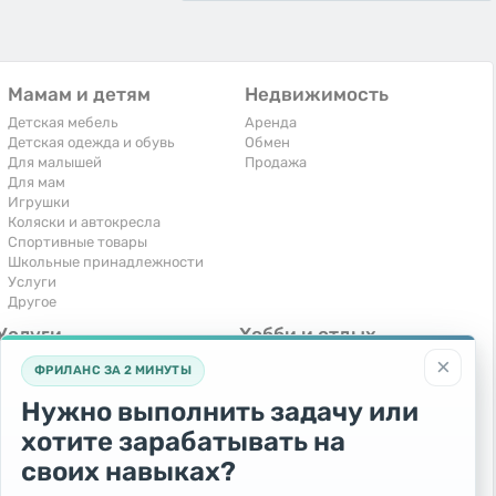
Мамам и детям
Недвижимость
Детская мебель
Аренда
Детская одежда и обувь
Обмен
Для малышей
Продажа
Для мам
Игрушки
Коляски и автокресла
Спортивные товары
Школьные принадлежности
Услуги
Другое
Услуги
Хобби и отдых
×
Компьютеры, интернет
Книги и журналы
ФРИЛАНС ЗА 2 МИНУТЫ
Обучение и репетиторство
Музыкальные инструменты
Перевозки и транспорт
Охота и рыбалка
Нужно выполнить задачу или
Праздники и мероприятия
Спорт и отдых
хотите зарабатывать на
Ремонт и установка техники
Другое
Сиделки, горничные
своих навыках?
Строительство и ремонт