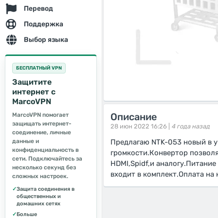
Перевод
Поддержка
Выбор языка
БЕСПЛАТНЫЙ VPN
Защитите
интернет с
MarcoVPN
Описание
MarcoVPN помогает
защищать интернет-
28 июн 2022 16:26 |
4 года назад
соединение, личные
данные и
Предлагаю NTK-053 новый в у
конфиденциальность в
громкости.Конвертор позволя
сети. Подключайтесь за
HDMI,Spidf,и аналогу.Питание
несколько секунд без
входит в комплект.Оплата на
сложных настроек.
✓
Защита соединения в
общественных и
домашних сетях
✓
Больше