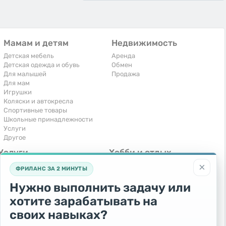
Мамам и детям
Недвижимость
Детская мебель
Аренда
Детская одежда и обувь
Обмен
Для малышей
Продажа
Для мам
Игрушки
Коляски и автокресла
Спортивные товары
Школьные принадлежности
Услуги
Другое
Услуги
Хобби и отдых
×
Компьютеры, интернет
Книги и журналы
ФРИЛАНС ЗА 2 МИНУТЫ
Обучение и репетиторство
Музыкальные инструменты
Перевозки и транспорт
Охота и рыбалка
Нужно выполнить задачу или
Праздники и мероприятия
Спорт и отдых
хотите зарабатывать на
Ремонт и установка техники
Другое
Сиделки, горничные
своих навыках?
Строительство и ремонт