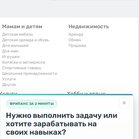
Мамам и детям
Недвижимость
Детская мебель
Аренда
Детская одежда и обувь
Обмен
Для малышей
Продажа
Для мам
Игрушки
Коляски и автокресла
Спортивные товары
Школьные принадлежности
Услуги
Другое
Услуги
Хобби и отдых
×
Компьютеры, интернет
Книги и журналы
ФРИЛАНС ЗА 2 МИНУТЫ
Обучение и репетиторство
Музыкальные инструменты
Перевозки и транспорт
Охота и рыбалка
Нужно выполнить задачу или
Праздники и мероприятия
Спорт и отдых
хотите зарабатывать на
Ремонт и установка техники
Другое
Сиделки, горничные
своих навыках?
Строительство и ремонт