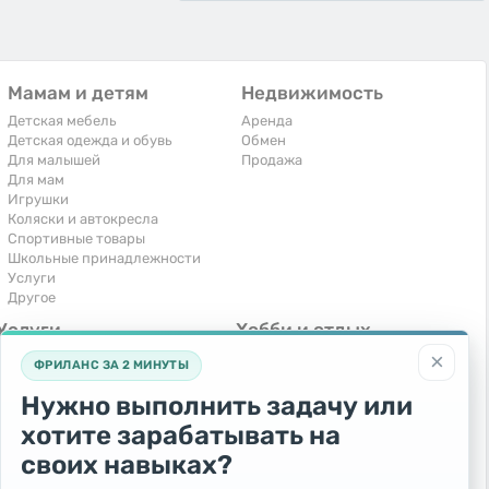
Мамам и детям
Недвижимость
Детская мебель
Аренда
Детская одежда и обувь
Обмен
Для малышей
Продажа
Для мам
Игрушки
Коляски и автокресла
Спортивные товары
Школьные принадлежности
Услуги
Другое
Услуги
Хобби и отдых
×
Компьютеры, интернет
Книги и журналы
ФРИЛАНС ЗА 2 МИНУТЫ
Обучение и репетиторство
Музыкальные инструменты
Перевозки и транспорт
Охота и рыбалка
Нужно выполнить задачу или
Праздники и мероприятия
Спорт и отдых
хотите зарабатывать на
Ремонт и установка техники
Другое
Сиделки, горничные
своих навыках?
Строительство и ремонт