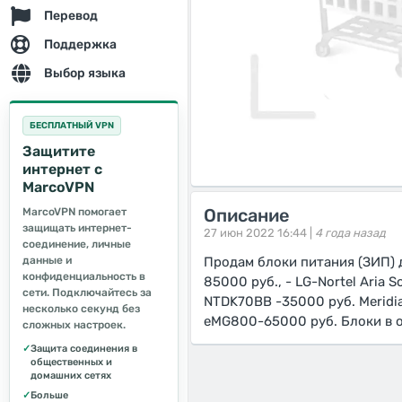
Перевод
Поддержка
Выбор языка
БЕСПЛАТНЫЙ VPN
Защитите
интернет с
MarcoVPN
Описание
MarcoVPN помогает
защищать интернет-
27 июн 2022 16:44 |
4 года назад
соединение, личные
данные и
Продам блоки питания (ЗИП) дл
конфиденциальность в
85000 руб., - LG-Nortel Aria 
сети. Подключайтесь за
NTDK70BB -35000 руб. Meridia
несколько секунд без
eMG800-65000 руб. Блоки в о
сложных настроек.
✓
Защита соединения в
общественных и
домашних сетях
✓
Больше