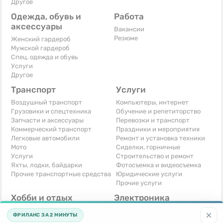
Другое
Одежда, обувь и
Работа
аксессуары
Вакансии
Резюме
Женский гардероб
Мужской гардероб
Спец. одежда и обувь
Услуги
Другое
Транспорт
Услуги
Воздушный транспорт
Компьютеры, интернет
Грузовики и спецтехника
Обучение и репетиторство
Запчасти и аксессуары
Перевозки и транспорт
Коммерческий транспорт
Праздники и мероприятия
Легковые автомобили
Ремонт и установка техники
Мото
Сиделки, горничные
Услуги
Строительство и ремонт
Яхты, лодки, байдарки
Фотосъемка и видеосъемка
Прочие транспортные средства
Юридические услуги
Прочие услуги
Хобби и отдых
Электроника
Книги и журналы
Автомобильная техника
×
ФРИЛАНС ЗА 2 МИНУТЫ
Музыкальные инструменты
Аудио, видео, телевизоры