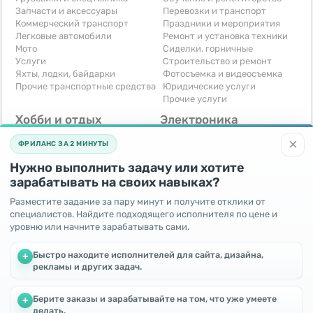
Запчасти и аксессуары
Перевозки и транспорт
Коммерческий транспорт
Праздники и мероприятия
Легковые автомобили
Ремонт и установка техники
Мото
Сиделки, горничные
Услуги
Строительство и ремонт
Яхты, лодки, байдарки
Фотосъемка и видеосъемка
Прочие транспортные средства
Юридические услуги
Прочие услуги
Хобби и отдых
Электроника
Книги и журналы
Автомобильная техника
×
ФРИЛАНС ЗА 2 МИНУТЫ
Музыкальные инструменты
Аудио, видео, телевизоры
Охота и рыбалка
Компьютерная техника
Нужно выполнить задачу или хотите
Спорт и отдых
Приставки и видеоигры
зарабатывать на своих навыках?
Другое
Телефоны и связь
Услуги
Разместите задание за пару минут и получите отклики от
Фотоаппараты
специалистов. Найдите подходящего исполнителя по цене и
Другое
уровню или начните зарабатывать сами.
Для бизнеса
Бесплатно
Быстро находите исполнителей для сайта, дизайна,
+
Готовый бизнес
Отдам бесплатно
рекламы и других задач.
Оборудование для бизнеса
Поменяю - Обмен
Услуги
Приму в дар
Берите заказы и зарабатывайте на том, что уже умеете
+
Другое
Мы используем файлы cookie, чтобы улучшить работу и
делать.