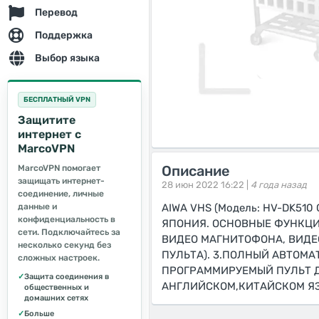
Перевод
Поддержка
Выбор языка
БЕСПЛАТНЫЙ VPN
Защитите
интернет с
MarcoVPN
Описание
MarcoVPN помогает
защищать интернет-
28 июн 2022 16:22 |
4 года назад
соединение, личные
данные и
AIWA VHS (Модель: HV-DK51
конфиденциальность в
ЯПОНИЯ. ОСНОВНЫЕ ФУНКЦИО
сети. Подключайтесь за
ВИДЕО МАГНИТОФОНА, ВИДЕ
несколько секунд без
ПУЛЬТА). 3.ПОЛНЫЙ АВТОМА
сложных настроек.
ПРОГРАММИРУЕМЫЙ ПУЛЬТ Д
✓
Защита соединения в
АНГЛИЙСКОМ,КИТАЙСКОМ ЯЗЫКА
общественных и
домашних сетях
✓
Больше