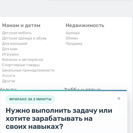
Мамам и детям
Недвижимость
Детская мебель
Аренда
Детская одежда и обувь
Обмен
Для малышей
Продажа
Для мам
Игрушки
Коляски и автокресла
Спортивные товары
Школьные принадлежности
Услуги
Другое
Услуги
Хобби и отдых
×
Компьютеры, интернет
Книги и журналы
ФРИЛАНС ЗА 2 МИНУТЫ
Обучение и репетиторство
Музыкальные инструменты
Перевозки и транспорт
Охота и рыбалка
Нужно выполнить задачу или
Праздники и мероприятия
Спорт и отдых
хотите зарабатывать на
Ремонт и установка техники
Другое
Сиделки, горничные
своих навыках?
Строительство и ремонт