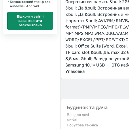
Оперативная память &bull; 2GB 
✓
Безкоштовний тариф для
Windows і Android
&bull; Да &bull; Встроенная 
&bull; Да &bull; Встроенный ми
Відкрити сайт і
форматы &bull; AVI/RM/RMV
завантажити
безкоштовно
format)/PMP/MPEG/MPG/FLV/A
MP1,MP2,MP3,WMA,OGG,AAC,M4A
WORD/EXCEL/PPT/PDF/TXT/CHM
&bull; Office Suite (Word, Exce
TF card slot &bull; Да, max 32 
3,5 мм. &bull; Зарядное устр
Samsung 10,1» USB ― OTG каб
Упаковка
Будинок та дача
Все для дачі
Меблі
Побутова техніка