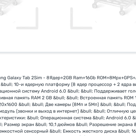
ung Galaxy Tab 2Sim - 8Ядер+2GB Ram+16Gb ROM+8Mpx+GPS+A
&bull; 10-и ядерную платформу (8 ядер процессор + 2 ядра в
ционной систему Android 6.0 &bull; &bull; Поддерживает го
тивная память RAM 2 GB &bull; &bull; Встроенная память ROM 16
0х1600 &bull; &bull; Две камеры (8Мп и 5Мп) &bull; &bull; П
модуль (звонки и выход в интернет) &bull; &bull; Отличную ц
теристики: &bull; Операционная система &bull; Android 6.0 &
ll; Размер экран &bull; 10,1 дюймов &bull; Разрешение экрана 
; емкостной сенсорный &bull; Емкость жесткого диска &bull; 16