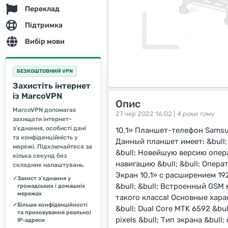
Переклад
Підтримка
Вибір мови
БЕЗКОШТОВНИЙ VPN
Захистіть інтернет
із MarcoVPN
Опис
MarcoVPN допомагає
27 чер 2022 16:02 |
4 роки тому
захищати інтернет-
з’єднання, особисті дані
10,1» Планшет-телефон Sams
та конфіденційність у
Данный планшет имеет: &bull; 
мережі. Підключайтеся за
&bull; Новейшую версию опера
кілька секунд без
навигацию &bull; &bull; Опера
складних налаштувань.
Экран 10,1» с расширением 192
✓
Захист з’єднання у
&bull; &bull; Встроенный GSM 
громадських і домашніх
мережах
такого класса! Основные харак
✓
Більше конфіденційності
&bull; Dual Core MTK 6592 &bu
та приховування реальної
pixels &bull; Тип экрана &bull
IP-адреси