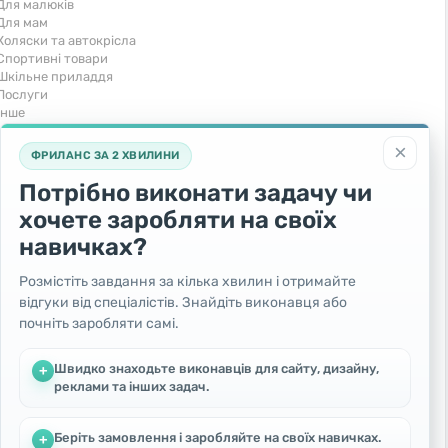
Для малюків
Для мам
Коляски та автокрісла
Спортивні товари
Шкільне приладдя
Послуги
Iнше
Тварини та рослини
Транспорт
×
ФРИЛАНС ЗА 2 ХВИЛИНИ
Акваріумістика
Вантажівки та спецтехніка
Кішки
Запчастини та аксесуари
Потрібно виконати задачу чи
Послуги
Комерційний транспорт
хочете заробляти на своїх
Рослини та дерева
Легкові автомобілі
Собаки
Мото
навичках?
Товари для тварин
Повітряний транспорт
Інші тварини
Послуги
Розмістіть завдання за кілька хвилин і отримайте
Яхти, човни, байдарки
відгуки від спеціалістів. Знайдіть виконавця або
Інші транспортні засоби
почніть заробляти самі.
Безкоштовно
Швидко знаходьте виконавців для сайту, дизайну,
+
Віддам безкоштовно
реклами та інших задач.
Поміняю - Обмін
Прийму в дар
Беріть замовлення і заробляйте на своїх навичках.
+