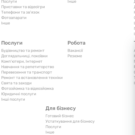
Послуги
Iнше
Приставки та відеоігри
Телефони та зв'язок
Фотоапарати
Iнше
Послуги
Робота
Будівництво та ремонт
Вакансії
Доглядальниці, покоївки
Резюме
Комп'ютери, Інтернет
Навчання та репетиторство
Перевезення та транспорт
Ремонт та встановлення техніки
Свята та заходи
Фотозйомка та відеозйомка
Юридичні послуги
Інші послуги
Для бізнесу
Готовий бізнес
Устаткування для бізнесу
Послуги
Iнше