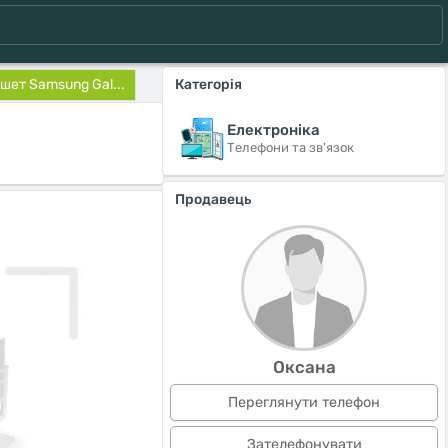
шет Samsung Gal...
Категорія
Електроніка
Телефони та зв'язок
Продавець
Оксана
Переглянути телефон
Зателефонувати