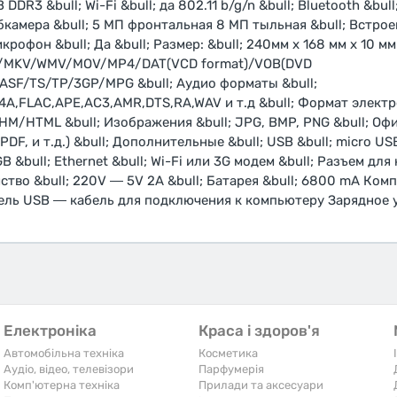
DDR3 &bull; Wi-Fi &bull; да 802.11 b/g/n &bull; Bluetooth &bull
вебкамера &bull; 5 МП фронтальная 8 МП тыльная &bull; Встр
крофон &bull; Да &bull; Размер: &bull; 240мм x 168 мм x 10 мм
B/MKV/WMV/MOV/MP4/DAT(VCD format)/VOB(DVD
SF/TS/TP/3GP/MPG &bull; Аудио форматы &bull;
,FLAC,APE,AC3,AMR,DTS,RA,WAV и т.д &bull; Формат электро
/HTML &bull; Изображения &bull; JPG, BMP, PNG &bull; О
l, PDF, и т.д.) &bull; Дополнительные &bull; USB &bull; micro U
GB &bull; Ethernet &bull; Wi-Fi или 3G модем &bull; Разъем для 
ойство &bull; 220V ― 5V 2А &bull; Батарея &bull; 6800 mA Ко
ель USB ― кабель для подключения к компьютеру Зарядное 
Електроніка
Краса і здоров'я
Автомобільна техніка
Косметика
Аудіо, відео, телевізори
Парфумерія
Комп'ютерна техніка
Прилади та аксесуари