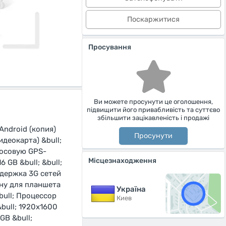
Поскаржитися
Просування
Ви можете просунути це оголошення,
підвищити його привабливість та суттєво
збільшити зацікавленість і продажі
ndroid (копия)
Просунути
идеокарта) &bull;
лосовую GPS-
Місцезнаходження
 GB &bull; &bull;
оддержка 3G сетей
ену для планшета
Україна
bull; Процессор
Киев
&bull; 1920х1600
GB &bull;