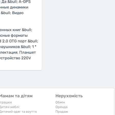
; Да &bull; A-GPS
оенные динамики
 &bull; Видео
нных книг &bull;
фисные форматы
SB 2.0 OTG порт &bull;
наушников &bull; 1 *
мплектация: Планшет
устройство 220V
Мамам та дітям
Нерухомість
Іграшки
Обмін
Дитячі меблі
Оренда
Дитячий одяг та взуття
Продаж