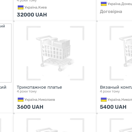
4 роки тому
Україна,
Донец
Україна,
Киев
Договірна
32000
UAH
кий
Трикотажное платье
Вязаный комп
4 роки тому
4 роки тому
Україна,
Николаев
Україна,
Никол
3600
UAH
5400
UAH