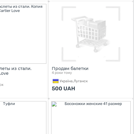
еты из стали.
Продам балетки
Love
4 роки тому
Україна,
Луганск
ск
500
UAH