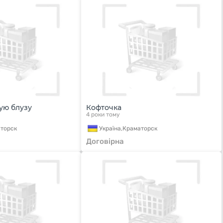
ую блузу
Кофточка
4 роки тому
торск
Україна,
Краматорск
Договірна