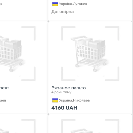
к
Україна,
Луганск
Договірна
лект
Вязаное пальто
4 роки тому
аев
Україна,
Николаев
4160
UAH