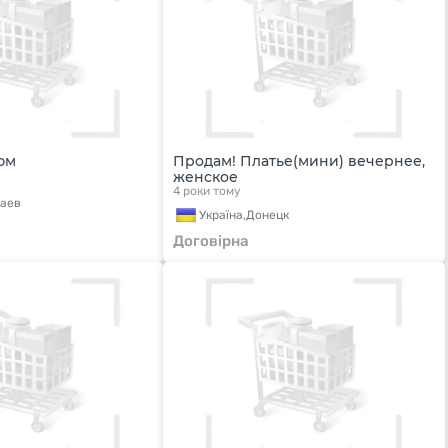
юм
Продам! Платье(мини) вечернее,
женское
4 роки тому
аев
Україна,
Донецк
Договірна