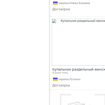
Україна,
Новая Каховка
Договірна
Купальник раздельный женс
4 роки тому
Україна,
Луганск
Договірна