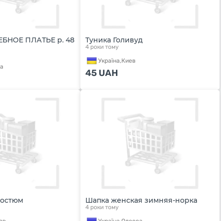
БНОЕ ПЛАТЬЕ р. 48
Туника Голивуд
4 роки тому
Україна,
Киев
а
45
UAH
Костюм
Шапка женская зимняя-норка
4 роки тому
ов
Україна,
Одесса