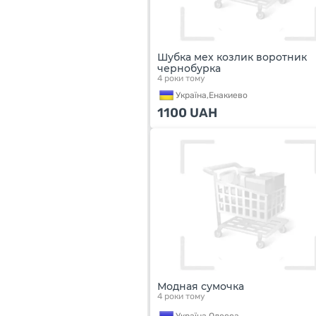
Шубка мех козлик воротник
чернобурка
4 роки тому
Україна,
Енакиево
1100
UAH
Модная сумочка
4 роки тому
Україна,
Одесса