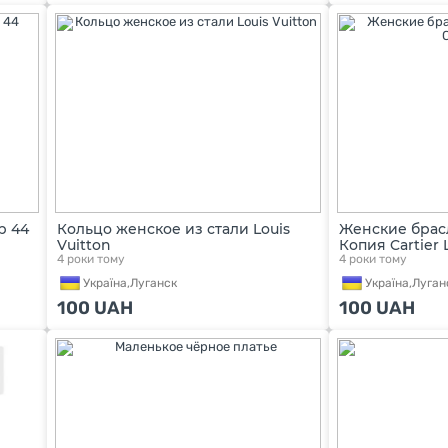
р 44
Кольцо женское из стали Louis
Женские брасл
Vuitton
Копия Cartier 
4 роки тому
4 роки тому
Україна,
Луганск
Україна,
Луган
100
UAH
100
UAH