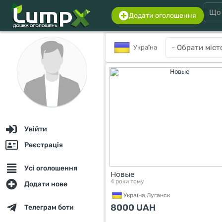
Додати оголошення
Україна
Увійти
Реєстрація
Усі оголошення
Новые
4 роки тому
Додати нове
Україна,
Луганск
8000
UAH
Телеграм боти