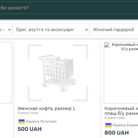
Женская кофта, размер L
Коричневый 
4 роки тому
плащ б/у разм
4 роки тому
Україна,
Лутугино
Україна,
Енаки
500
UAH
800
UAH