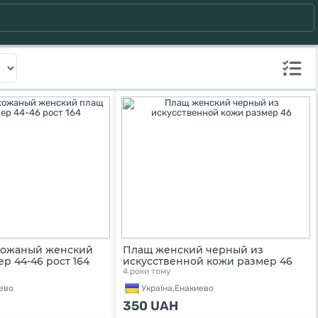
кожаный женский
Плащ женский черный из
ер 44-46 рост 164
искусственной кожи размер 46
4 роки тому
ево
Україна,
Енакиево
350
UAH