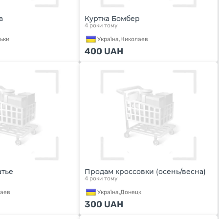
а
Куртка Бомбер
4 роки тому
ьки
Україна,
Николаев
400
UAH
атье
Продам кроссовки (осень/весна)
4 роки тому
аев
Україна,
Донецк
300
UAH