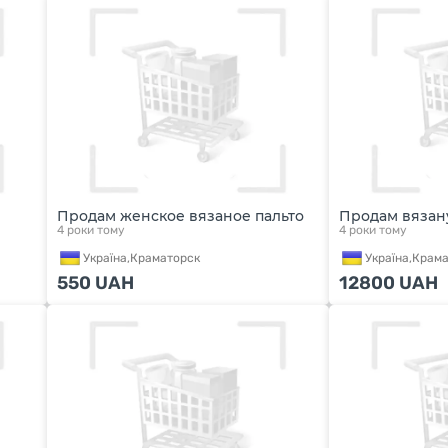
Продам женское вязаное пальто
Продам вязан
4 роки тому
4 роки тому
Україна,
Краматорск
Україна,
Крама
550
UAH
12800
UAH