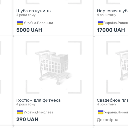
Шуба из куницы
Норковая шуб
4 роки тому
4 роки тому
Україна,
Ровеньки
Україна,
Ровен
5000
UAH
17000
UAH
Костюм для фитнеса
Свадебное пл
4 роки тому
4 роки тому
Україна,
Николаев
Україна,
Никол
290
UAH
Договірна