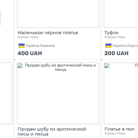
Маленькое чёрное платье
Туфли
4 роки тому
4 роки тому
Україна,
Харьков
Україна,
Херсо
400
UAH
200
UAH
Продам шубу из арктической
Платье в пол
лисы и песца
4 роки тому