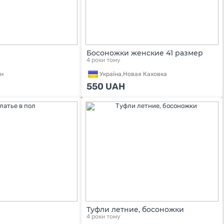
Босоножки женские 41 размер
4 роки тому
н
Україна,
Новая Каховка
550
UAH
Туфли летние, босоножки
4 роки тому