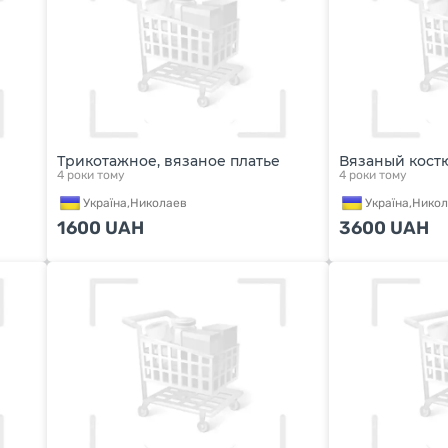
Трикотажное, вязаное платье
Вязаный кост
4 роки тому
4 роки тому
Україна,
Николаев
Україна,
Никол
1600
UAH
3600
UAH