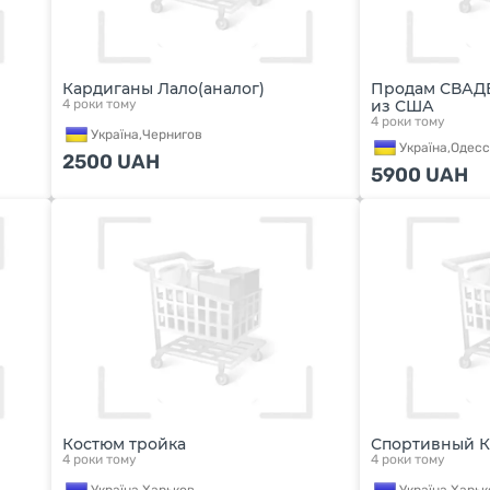
Кардиганы Лало(аналог)
Продам СВАДЕ
4 роки тому
из США
4 роки тому
Україна,
Чернигов
Україна,
Одесс
2500
UAH
5900
UAH
Костюм тройка
Спортивный 
4 роки тому
4 роки тому
Україна,
Харьков
Україна,
Харьк