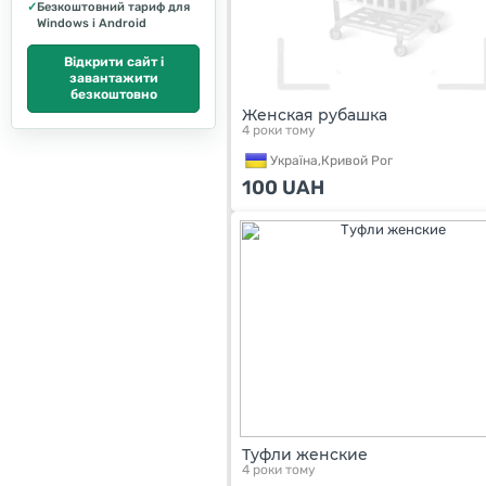
✓
Безкоштовний тариф для
Windows і Android
Відкрити сайт і
завантажити
безкоштовно
Женская рубашка
4 роки тому
Україна,
Кривой Рог
100
UAH
Туфли женские
4 роки тому