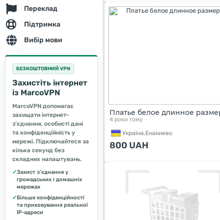
Переклад
Підтримка
Вибір мови
БЕЗКОШТОВНИЙ VPN
Захистіть інтернет
із MarcoVPN
MarcoVPN допомагає
Платье белое длинное разме
захищати інтернет-
4 роки тому
з’єднання, особисті дані
та конфіденційність у
Україна,
Енакиево
мережі. Підключайтеся за
800
UAH
кілька секунд без
складних налаштувань.
✓
Захист з’єднання у
громадських і домашніх
мережах
✓
Більше конфіденційності
та приховування реальної
IP-адреси