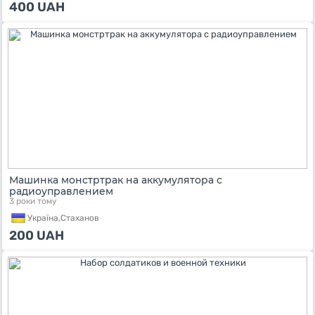
400
UAH
Машинка монстртрак на аккумулятора с
радиоуправлением
3 роки тому
Україна,
Стаханов
200
UAH