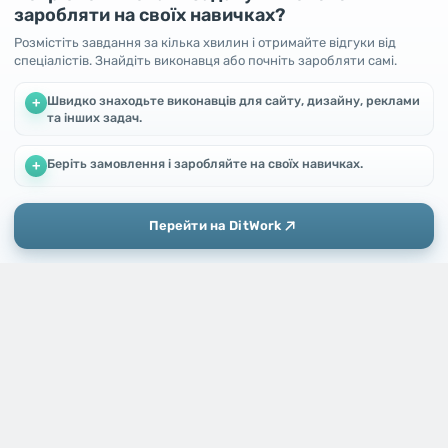
заробляти на своїх навичках?
Цветы из ткани, цветы ручной работы, цветы
украшения
Розмістіть завдання за кілька хвилин і отримайте відгуки від
4 роки тому
спеціалістів. Знайдіть виконавця або почніть заробляти самі.
Україна,
Киев
100
UAH
Швидко знаходьте виконавців для сайту, дизайну, реклами
+
та інших задач.
Беріть замовлення і заробляйте на своїх навичках.
Ми використовуємо файли cookie, щоб покращити роботу та
+
підвищити ефективність сайту
Продовжуючи користування цим сайтом, Ви погоджуєтесь
на використання файлів cookie.
Перейти на DitWork
Окей! Зрозуміло
Додати
Головна
Повідомлення
Профіль
Велосипед Azimut Trike
4 роки тому
Україна,
Бердянск
1000
UAH