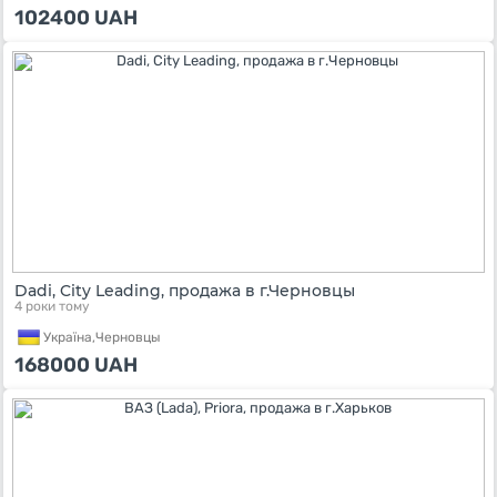
102400
UAH
Dadi, City Leading, продажа в г.Черновцы
4 роки тому
Україна,
Черновцы
168000
UAH