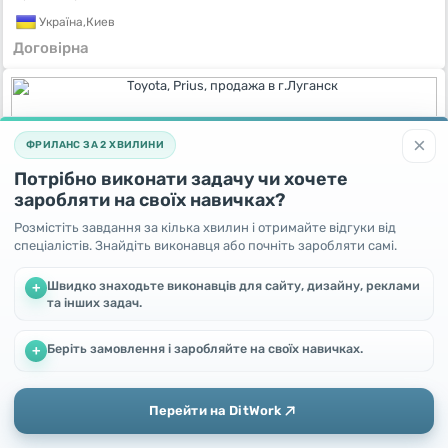
Україна,
Киев
Договірна
×
ФРИЛАНС ЗА 2 ХВИЛИНИ
Потрібно виконати задачу чи хочете
заробляти на своїх навичках?
Розмістіть завдання за кілька хвилин і отримайте відгуки від
спеціалістів. Знайдіть виконавця або почніть заробляти самі.
Швидко знаходьте виконавців для сайту, дизайну, реклами
+
Toyota, Prius, продажа в г.Луганск
та інших задач.
4 роки тому
Україна,
Луганск
Беріть замовлення і заробляйте на своїх навичках.
Ми використовуємо файли cookie, щоб покращити роботу та
+
Договірна
підвищити ефективність сайту
Продовжуючи користування цим сайтом, Ви погоджуєтесь
на використання файлів cookie.
Перейти на DitWork
Окей! Зрозуміло
Додати
Головна
Повідомлення
Профіль