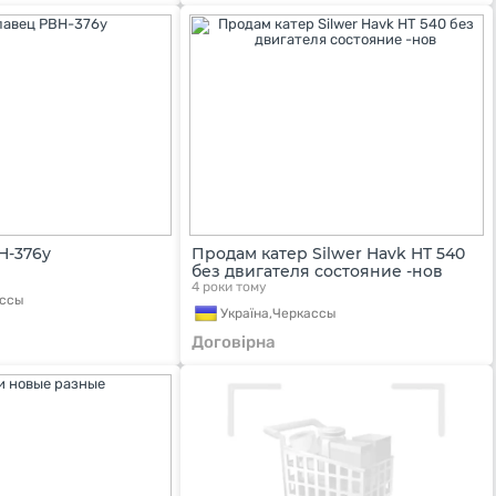
Н-376у
Продам катер Silwer Havk HT 540
без двигателя состояние -нов
4 роки тому
ассы
Україна,
Черкассы
Договірна