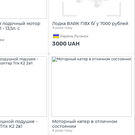
 лодочный мотор
Лодка BARK ПВХ б/ у 7000 рублей
- 13,5л. с
4 роки тому
Україна,
Луганск
ва
3000
UAH
ушной подушке -
Моторный катер в отличном
rix K2 2в1
состоянии
4 роки тому