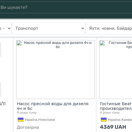
/11
Насос пресной воды для дизеля
Гостиные Беат
4ч и 6с
производител
4 роки тому
4 роки тому
Україна,
Николаев
Україна,
Криво
4369
UAH
Договірна