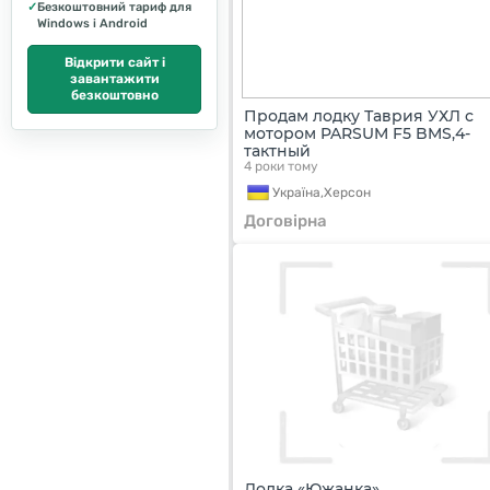
✓
Безкоштовний тариф для
Windows і Android
Відкрити сайт і
завантажити
безкоштовно
Продам лодку Таврия УХЛ с
мотором PARSUM F5 BMS,4-
тактный
4 роки тому
Україна,
Херсон
Договірна
Лодка «Южанка»