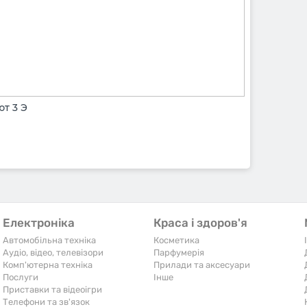
т 3 Э
Електроніка
Краса і здоров'я
Автомобільна техніка
Косметика
Аудіо, відео, телевізори
Парфумерія
Комп'ютерна техніка
Прилади та аксесуари
Послуги
Iнше
Приставки та відеоігри
Телефони та зв'язок