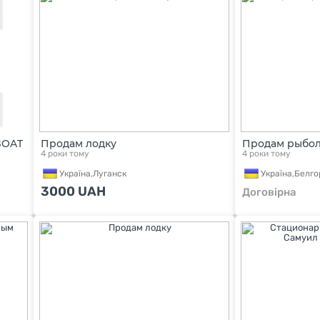
BOAT
Продам лодку
Продам рыбол
4 роки тому
4 роки тому
Україна,
Луганск
Україна,
Белго
3000
UAH
Договірна