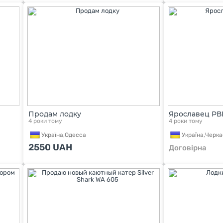
Продам лодку
Ярославец РВ
4 роки тому
4 роки тому
Україна,
Одесса
Україна,
Черк
2550
UAH
Договірна