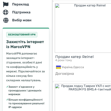
Переклад
Підтримка
Вибір мови
БЕЗКОШТОВНИЙ VPN
Захистіть інтернет
із MarcoVPN
MarcoVPN допомагає
Продам катер Reinel
захищати інтернет-
4 роки тому
з’єднання, особисті дані
та конфіденційність у
Україна,
Одесса
мережі. Підключайтеся за
Договірна
кілька секунд без
складних налаштувань.
✓
Захист з’єднання у
громадських і домашніх
мережах
✓
Більше конфіденційності
та приховування реальної
IP-адреси