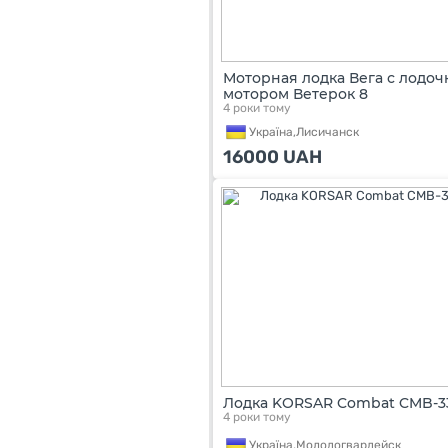
Моторная лодка Вега с лодо
мотором Ветерок 8
4 роки тому
Україна,
Лисичанск
16000
UAH
Лодка KORSAR Combat CMB-3
4 роки тому
Україна,
Молодогвардейск