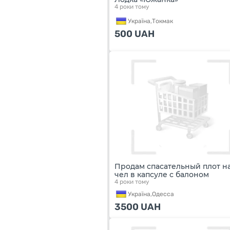
4 роки тому
Україна,
Токмак
500
UAH
Продам спасательный плот на
чел в капсуле с балоном
4 роки тому
Україна,
Одесса
3500
UAH