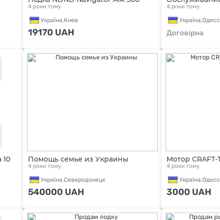
4 роки тому
4 роки тому
Україна,
Киев
Україна,
Одесс
19170
UAH
Договірна
 10
Помощь семье из Украины
Мотор CRAFT-
4 роки тому
4 роки тому
Україна,
Северодонецк
Україна,
Одесс
540000
UAH
3000
UAH