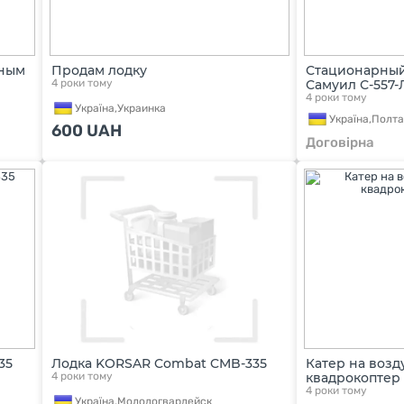
чным
Продам лодку
Стационарный
4 роки тому
Самуил С-557-Л 
4 роки тому
Україна,
Украинка
Україна,
Полта
600
UAH
Договірна
35
Лодка KORSAR Combat CMB-335
Катер на возд
4 роки тому
квадрокоптер T
4 роки тому
Україна,
Молодогвардейск