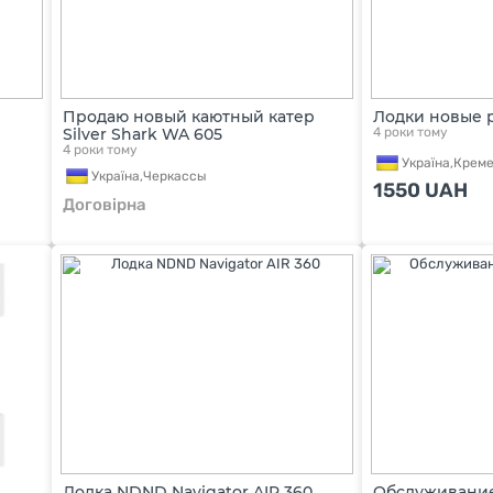
Продаю новый каютный катер
Лодки новые 
Silver Shark WA 605
4 роки тому
4 роки тому
Україна,
Креме
Україна,
Черкассы
1550
UAH
Договірна
Лодка NDND Navigator AIR 360
Обслуживание