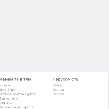
Мамам та дітям
Нерухомість
Іграшки
Обмін
Дитячі меблі
Оренда
Дитячий одяг та взуття
Продаж
Для малюків
Для мам
Коляски та автокрісла