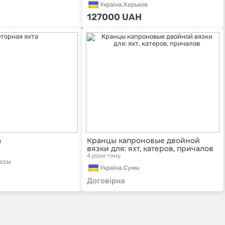
Україна,
Харьков
127000
UAH
а
Кранцы капроновые двойной
вязки для: яхт, катеров, причалов
4 роки тому
ассы
Україна,
Сумы
Договірна