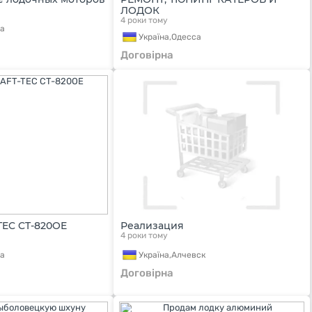
ЛОДОК
4 роки тому
а
Україна,
Одесса
Договірна
TEC CT-820OE
Реализация
4 роки тому
а
Україна,
Алчевск
Договірна