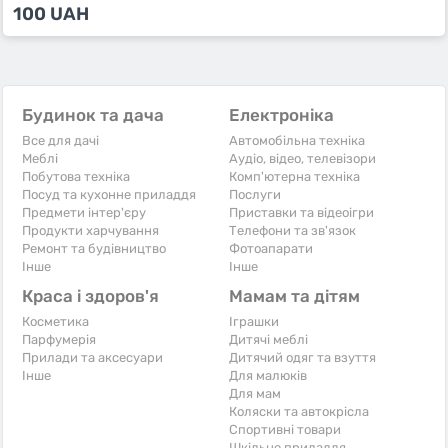
100
UAH
Будинок та дача
Електроніка
Все для дачі
Автомобільна техніка
Меблі
Аудіо, відео, телевізори
Побутова техніка
Комп'ютерна техніка
Посуд та кухонне приладдя
Послуги
Предмети інтер'єру
Приставки та відеоігри
Продукти харчування
Телефони та зв'язок
Ремонт та будівництво
Фотоапарати
Iнше
Iнше
Краса і здоров'я
Мамам та дітям
Косметика
Іграшки
Парфумерія
Дитячі меблі
Прилади та аксесуари
Дитячий одяг та взуття
Iнше
Для малюків
Для мам
Коляски та автокрісла
Спортивні товари
Шкільне приладдя