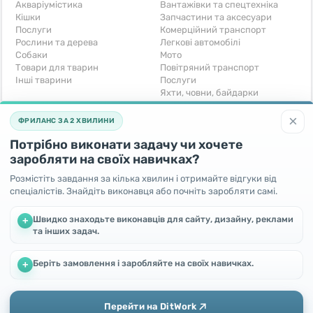
Акваріумістика
Вантажівки та спецтехніка
Кішки
Запчастини та аксесуари
Послуги
Комерційний транспорт
Рослини та дерева
Легкові автомобілі
Собаки
Мото
Товари для тварин
Повітряний транспорт
Інші тварини
Послуги
Яхти, човни, байдарки
Інші транспортні засоби
×
ФРИЛАНС ЗА 2 ХВИЛИНИ
Хобі та відпочинок
Для бізнесу
Потрібно виконати задачу чи хочете
Книги та журнали
Готовий бізнес
Музичні інструменти
Устаткування для бізнесу
заробляти на своїх навичках?
Полювання та рибальство
Послуги
Розмістіть завдання за кілька хвилин і отримайте відгуки від
Спорт і відпочинок
Iнше
спеціалістів. Знайдіть виконавця або почніть заробляти самі.
Iнше
Безкоштовно
Швидко знаходьте виконавців для сайту, дизайну, реклами
+
та інших задач.
Віддам безкоштовно
Поміняю - Обмін
Прийму в дар
Беріть замовлення і заробляйте на своїх навичках.
Ми використовуємо файли cookie, щоб покращити роботу та
+
підвищити ефективність сайту
Продовжуючи користування цим сайтом, Ви погоджуєтесь
на використання файлів cookie.
Перейти на DitWork