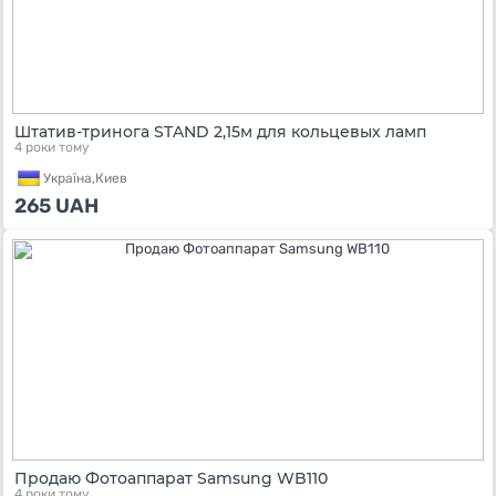
Штатив-тринога STAND 2,15м для кольцевых ламп
4 роки тому
Україна,
Киев
265
UAH
Продаю Фотоаппарат Samsung WB110
4 роки тому