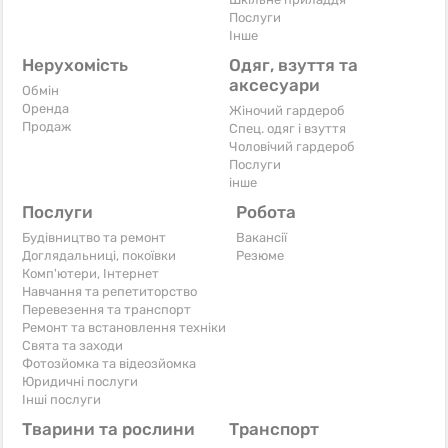
Послуги
Iнше
Нерухомість
Одяг, взуття та
аксесуари
Обмін
Оренда
Жіночий гардероб
Продаж
Спец. одяг і взуття
Чоловічий гардероб
Послуги
інше
Послуги
Робота
Будівництво та ремонт
Вакансії
Доглядальниці, покоївки
Резюме
Комп'ютери, Інтернет
Навчання та репетиторство
Перевезення та транспорт
Ремонт та встановлення техніки
Свята та заходи
Фотозйомка та відеозйомка
Юридичні послуги
Інші послуги
Тварини та рослини
Транспорт