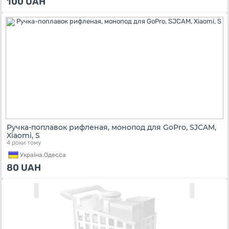
100
UAH
Ручка-поплавок рифленая, монопод для GoPro, SJCAM,
Xiaomi, S
4 роки тому
Україна,
Одесса
80
UAH