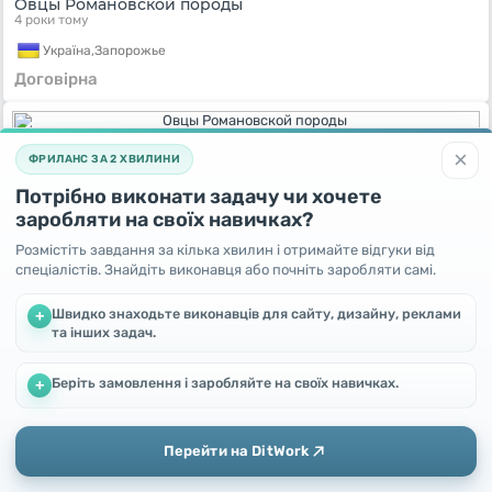
Овцы Романовской породы
4 роки тому
Україна,
Запорожье
Договірна
×
ФРИЛАНС ЗА 2 ХВИЛИНИ
Потрібно виконати задачу чи хочете
заробляти на своїх навичках?
Розмістіть завдання за кілька хвилин і отримайте відгуки від
спеціалістів. Знайдіть виконавця або почніть заробляти самі.
Швидко знаходьте виконавців для сайту, дизайну, реклами
+
та інших задач.
Овцы Романовской породы
4 роки тому
Беріть замовлення і заробляйте на своїх навичках.
Ми використовуємо файли cookie, щоб покращити роботу та
+
Україна,
Запорожье
підвищити ефективність сайту
Продовжуючи користування цим сайтом, Ви погоджуєтесь
Договірна
на використання файлів cookie.
Перейти на DitWork
Окей! Зрозуміло
Додати
Головна
Повідомлення
Профіль