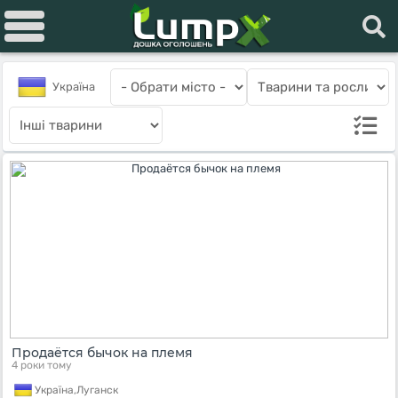
Україна
Продаётся бычок на племя
4 роки тому
Україна,
Луганск