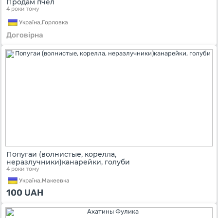
Продам пчел
4 роки тому
Україна,
Горловка
Договірна
Попугаи (волнистые, корелла,
неразлучники)канарейки, голуби
4 роки тому
Україна,
Макеевка
100
UAH