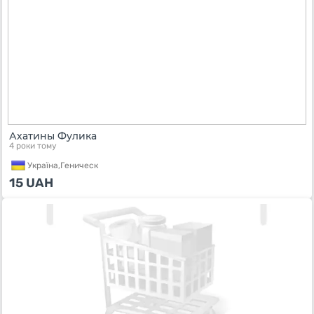
Ахатины Фулика
4 роки тому
Україна,
Геническ
15
UAH