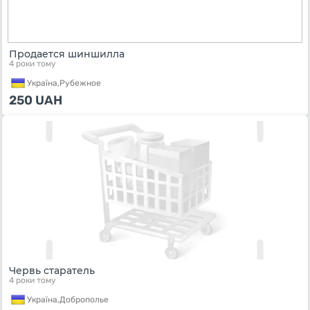
Продается шиншилла
4 роки тому
Україна,
Рубежное
250
UAH
Червь старатель
4 роки тому
Україна,
Доброполье