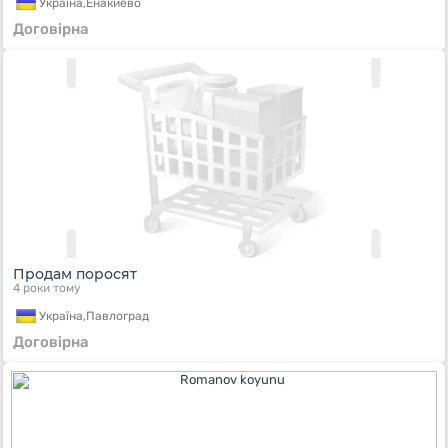
Україна,
Енакиево
Договірна
Продам поросят
4 роки тому
Україна,
Павлоград
Договірна