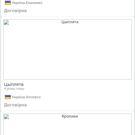
Україна,
Енакиево
Договірна
Цыплята
4 роки тому
Україна,
Алчевск
Договірна