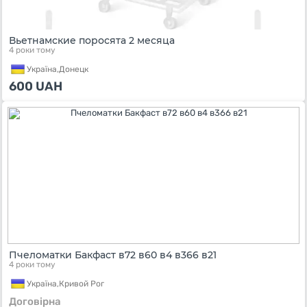
Вьетнамские поросята 2 месяца
4 роки тому
Україна,
Донецк
600
UAH
Пчеломатки Бакфаст в72 в60 в4 в366 в21
4 роки тому
Україна,
Кривой Рог
Договірна