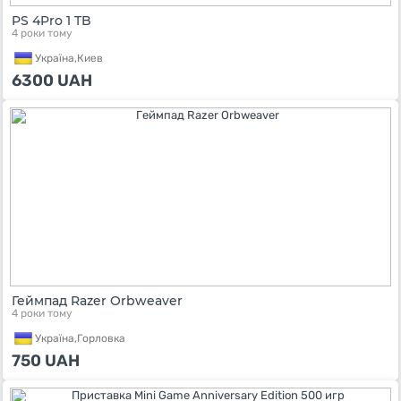
PS 4Pro 1 TB
4 роки тому
Україна,
Киев
6300
UAH
Геймпад Razer Orbweaver
4 роки тому
Україна,
Горловка
750
UAH