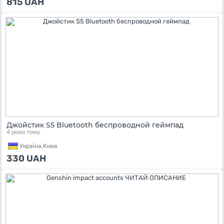
815
UAH
Джойстик S5​ Bluetooth беспроводной геймпад
4 роки тому
Україна,
Киев
330
UAH