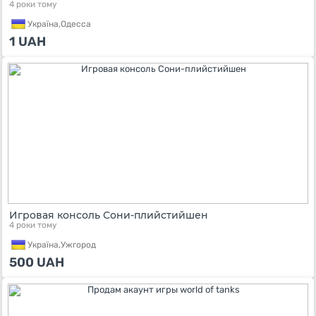
4 роки тому
Україна,
Одесса
1
UAH
Игровая консоль Сони-плийстийшен
4 роки тому
Україна,
Ужгород
500
UAH