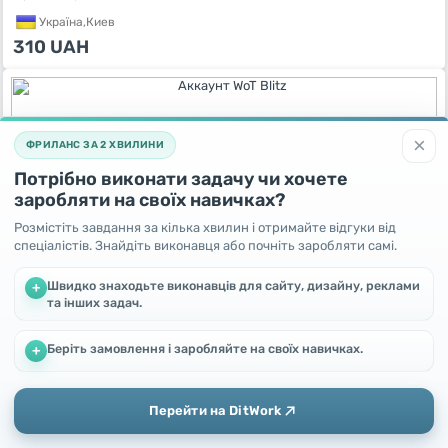
Україна,
Киев
310
UAH
×
ФРИЛАНС ЗА 2 ХВИЛИНИ
Потрібно виконати задачу чи хочете
заробляти на своїх навичках?
Розмістіть завдання за кілька хвилин і отримайте відгуки від
спеціалістів. Знайдіть виконавця або почніть заробляти самі.
Швидко знаходьте виконавців для сайту, дизайну, реклами
+
Аккаунт WoT Blitz
та інших задач.
4 роки тому
Україна,
Киев
Беріть замовлення і заробляйте на своїх навичках.
Ми використовуємо файли cookie, щоб покращити роботу та
+
Договірна
підвищити ефективність сайту
Продовжуючи користування цим сайтом, Ви погоджуєтесь
на використання файлів cookie.
Перейти на DitWork
Окей! Зрозуміло
Додати
Головна
Повідомлення
Профіль