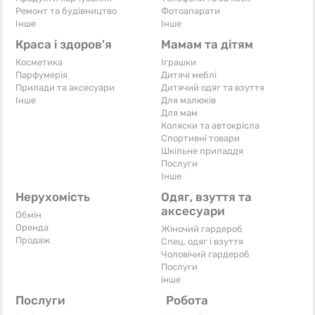
Ремонт та будівництво
Фотоапарати
Iнше
Iнше
Краса і здоров'я
Мамам та дітям
Косметика
Іграшки
Парфумерія
Дитячі меблі
Прилади та аксесуари
Дитячий одяг та взуття
Iнше
Для малюків
Для мам
Коляски та автокрісла
Спортивні товари
Шкільне приладдя
Послуги
Iнше
Нерухомість
Одяг, взуття та
аксесуари
Обмін
Оренда
Жіночий гардероб
Продаж
Спец. одяг і взуття
Чоловічий гардероб
Послуги
інше
Послуги
Робота