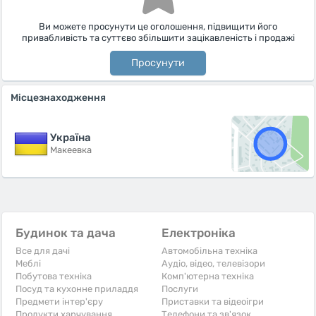
Ви можете просунути це оголошення, підвищити його
привабливість та суттєво збільшити зацікавленість і продажі
Просунути
Місцезнаходження
Україна
Макеевка
Будинок та дача
Електроніка
Все для дачі
Автомобільна техніка
Меблі
Аудіо, відео, телевізори
Побутова техніка
Комп'ютерна техніка
Посуд та кухонне приладдя
Послуги
Предмети інтер'єру
Приставки та відеоігри
Продукти харчування
Телефони та зв'язок