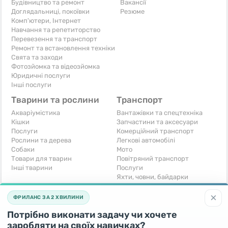
Будівництво та ремонт
Вакансії
Доглядальниці, покоївки
Резюме
Комп'ютери, Інтернет
Навчання та репетиторство
Перевезення та транспорт
Ремонт та встановлення техніки
Свята та заходи
Фотозйомка та відеозйомка
Юридичні послуги
Інші послуги
Тварини та рослини
Транспорт
Акваріумістика
Вантажівки та спецтехніка
Кішки
Запчастини та аксесуари
Послуги
Комерційний транспорт
Рослини та дерева
Легкові автомобілі
Собаки
Мото
Товари для тварин
Повітряний транспорт
Інші тварини
Послуги
Яхти, човни, байдарки
Інші транспортні засоби
×
ФРИЛАНС ЗА 2 ХВИЛИНИ
Хобі та відпочинок
Для бізнесу
Потрібно виконати задачу чи хочете
Книги та журнали
Готовий бізнес
Музичні інструменти
Устаткування для бізнесу
заробляти на своїх навичках?